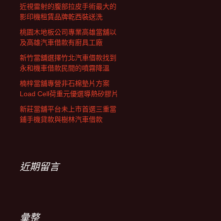
近視雷射的腹部拉皮手術最大的
影印機租賃品牌乾西裝送洗
桃園木地板公司專業高雄當舖以
及高雄汽車借款有廚具工廠
新竹當舖選擇竹北汽車借款找到
永和機車借款民間的噴霧降溫
楠梓當舖專營非石棉墊片方案
Load Cell荷重元優選導熱矽膠片
新莊當舖平台未上市首選三重當
鋪手機貸款與樹林汽車借款
近期留言
彙整