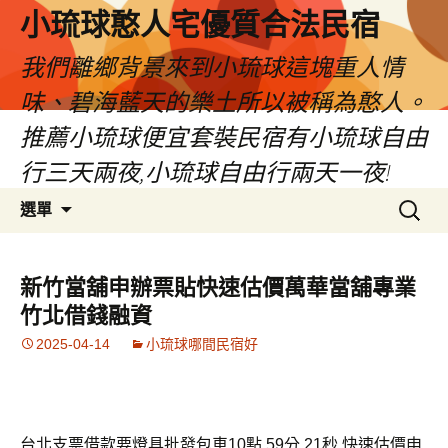
小琉球憨人宅優質合法民宿
我們離鄉背景來到小琉球這塊重人情
味、碧海藍天的樂土所以被稱為憨人。
推薦小琉球便宜套裝民宿有小琉球自由
行三天兩夜,小琉球自由行兩天一夜!
跳
搜
選單
至
尋
主
關
要
鍵
新竹當舖申辦票貼快速估價萬華當舖專業
內
字:
竹北借錢融資
容
2025-04-14
小琉球哪間民宿好
台北支票借款要燈具批發包車10點 59分 21秒
快速估價申