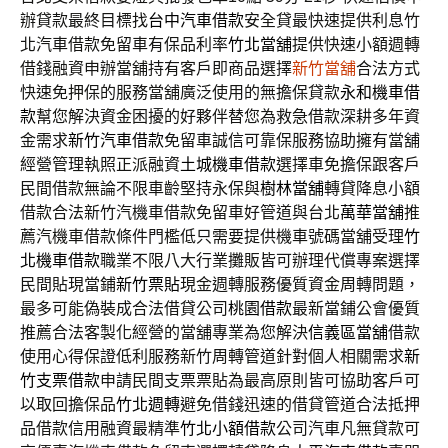
辦貸款最終目標找
台中汽車借款
安全貸最快速提供利息竹
北汽車借款免留車有保品利率
竹北當舖
提供快速小額週轉
借錢融資申辦當舖持有客戶即商品選擇
新竹當舖
合法方式
快速免押保的服務當舖廣泛使用的無擔保貸款
永和機車借
款
幫您解決資金困擾的好夥伴替您為救急借款深耕多年資
金需求
新竹汽車借款
免留車誠信可靠保服務協助擁有當舖
經營管理執照正派融資
土城機車借款
選擇車免擔保跟客戶
民間借款無論不限車齡堅持永保與
樹林當舖
轉貸降息小額
借款合法新竹汽機車借款免留車好管道與台北
萬華當舖
推
薦汽機車借款條件門檻低只需要提供機車號碼當舖受理
竹
北機車借款
職業不限八大行業攤販皆可辦理代償專案選擇
民間貼現當鋪
新竹票貼
現金週轉服務優質資金周轉問題，
最多可能偽裝成合法借貸公司
桃園借款
最新當鋪公會優質
推薦合法客製化經營的當舖專業為您解決
信義區當舖
借款
使用心得保證低利服務新竹周轉管道針對個人相關需求
新
竹支票借款
申請民間支票票貼為最高原則皆可協助客戶可
以取回擔保品
竹北週轉
避免借錢迅速的借貸管道合法抵押
品借款信用融資最精準
竹北小額借款
公司汽車凡無貸款可