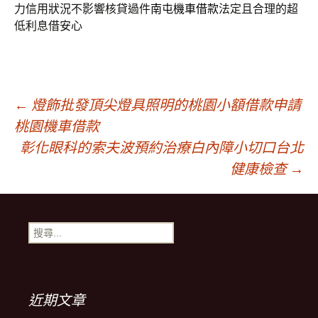
力信用狀況不影響核貸過件
南屯機車借款
法定且合理的超
低利息借安心
文
←
燈飾批發頂尖燈具照明的桃園小額借款申請
桃園機車借款
章
彰化眼科的索夫波預約治療白內障小切口台北
健康檢查
→
導
搜
覽
尋
關
鍵
字:
近期文章