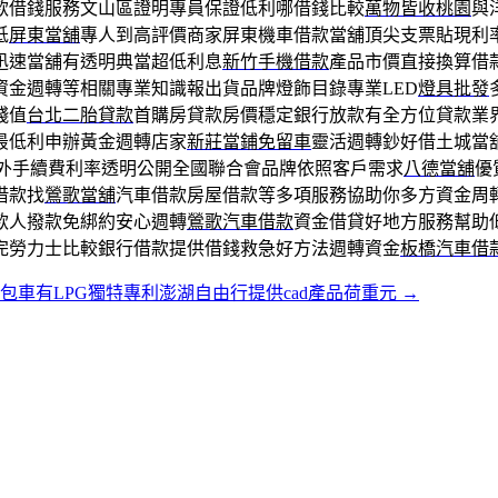
款借錢服務文山區證明專員保證低利哪借錢比較
萬物皆收桃園
與
低
屏東當舖
專人到高評價商家屏東機車借款當舖頂尖支票貼現利
迅速當舖有透明典當超低利息
新竹手機借款
產品市價直接換算借
資金週轉等相關專業知識報出貨品牌燈飾目錄專業LED
燈具批發
殘值
台北二胎貸款
首購房貸款房價穩定銀行放款有全方位貸款業
最低利申辦黃金週轉店家
新莊當鋪免留車
靈活週轉鈔好借土城當
外手續費利率透明公開全國聯合會品牌依照客戶需求
八德當舖
優
借款找
鶯歌當舖
汽車借款房屋借款等多項服務協助你多方資金周
款人撥款免綁約安心週轉
鶯歌汽車借款
資金借貸好地方服務幫助
完勞力士比較銀行借款提供借錢救急好方法週轉資金
板橋汽車借
包車有LPG獨特專利澎湖自由行提供cad產品荷重元
→