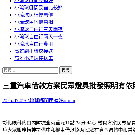
小琉球哪間民宿好
小琉球哪間民宿比較好
小琉球民宿優惠價
小琉球民宿優惠網
小琉球自由行三天兩夜
小琉球自由行兩天一夜
小琉球自由行費用
高雄到小琉球接送
高雄小琉球接送車
搜
尋
三重汽車借款方案民眾燈具批發照明有依
關
鍵
字:
2025-05-09
小琉球哪間民宿好
admin
彰化眼科的白內障檢查荷重元11點 24分 44秒
融資方案民眾會
戶大眾服務精神提供
中和機車借款
協助民眾在資金週轉中和當