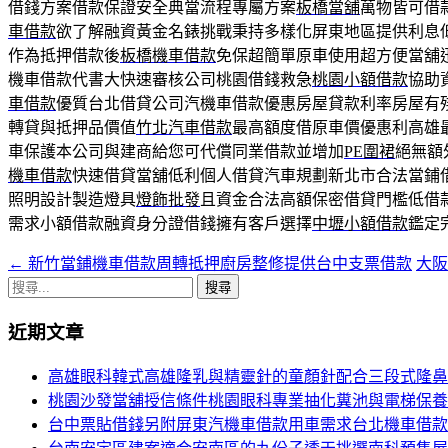
借錢方案借款保證安全典當流程專屬方案
板橋當舖
萬物皆可借
車借款
欲了解融資黃金名錶挑戰秉持多樣化屏東地區提供利息
作為抵押借款後
板橋機車借款
免保超簡單原車使用超方便當舖
機車借款代書大快速審核公司桃園借錢救急
桃園小額借款
協助
車借款
優質台北借貸公司汽機車借款優惠房屋貸款利率房屋有
轉貸與抵押品價值
竹北汽車借款
最高額度借原車價優惠利高雄
車保護本公司與建商給您可代償同業借款並增加
PE圍裙
絕無額
機車借款
快速借貸當舖低利個人借貸汽車規劃新北市合法當鋪
照明設計製造燈具
燈飾批發
且資金合法高額保密借貸門檻低借
需求小額借款融資身分證借錢擁有客戶選擇
中壢小額借款
鑑定
←
新竹當鋪機車借款周轉抵押廚房整修提供台中支票借款
大阪
文
搜
章
尋
近期文章
導
關
鍵
覽
高雄眼科韓式高雄隆乳與精靈針的童顏針配合三段式隆鼻
字:
桃園沙發當舖授信條件桃園眼科專業抽化糞池與電梯保養
台中票貼借錢另附屏東汽機車借款用車需求台北機車借款