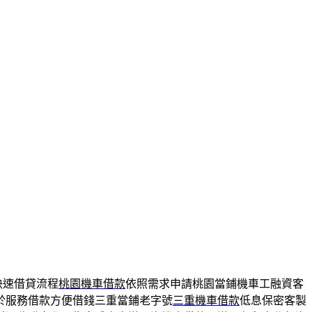
快速借貸流程
桃園機車借款
依照需求申請桃園當鋪機車工融資客
於服務借款方便借錢三重當鋪老字號
三重機車借款
低息保密客製