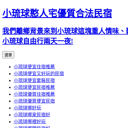
小琉球憨人宅優質合法民宿
我們離鄉背景來到小琉球這塊重人情味、
小琉球自由行兩天一夜!
跳
選單
至
小琉球便宜住宿推薦
主
小琉球便宜又好玩的民宿
要
小琉球便宜套裝民宿
內
小琉球便宜民宿推薦
容
小琉球優質住宿推薦
小琉球優質便宜民宿
小琉球哪好玩
小琉球哪家民宿好
小琉球哪裡好玩