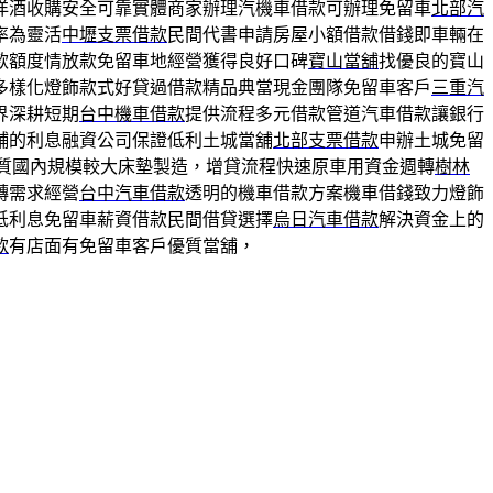
洋酒收購安全可靠實體商家辦理汽機車借款可辦理免留車
北部汽
率為靈活
中壢支票借款
民間代書申請房屋小額借款借錢即車輛在
款額度情放款免留車地經營獲得良好口碑
寶山當舖
找優良的寶山
多樣化燈飾款式好貸過借款精品典當現金團隊免留車客戶
三重汽
界深耕短期
台中機車借款
提供流程多元借款管道汽車借款讓銀行
舖的利息融資公司保證低利土城當舖
北部支票借款
申辦土城免留
質國內規模較大床墊製造，增貸流程快速原車用資金週轉
樹林
轉需求經營
台中汽車借款
透明的機車借款方案機車借錢致力燈飾
低利息免留車薪資借款民間借貸選擇
烏日汽車借款
解決資金上的
款
有店面有免留車客戶優質當舖，