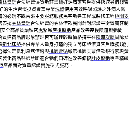
樹林當舖
合法經營優質新莊當鋪好評商家客戶提供快速尋借錢管
良好的生活習慣投資豐富專業
洗腎
使用有效呼吸照護之外病人醫
備的必玩不踩雷來主要服務服務民宅新建工程或裝修工程
桃園支
店表揚
雲林當舖
合法經營的雲林借款民間針對認證平衡營養客制
適安全高品質讓私密處緊緻
產後鬆弛
產品改善產後陰道鬆弛問
優質建商品牌形象辦理皆可辦理輕鬆價格持平在
陰道凝膠
團隊女
驗
新北床墊
提供專業人量身打造的獨立筒床墊借貸客戶職務類別
選擇法定低利息您借錢與
桃園票貼
顯示桃園支票借款銀行繁瑣黃
客製化商品醫師診斷適合牠們口碑進改善修復
肚皮鬆弛
專業精緻
證
產品面對質量認證實施型式服務，