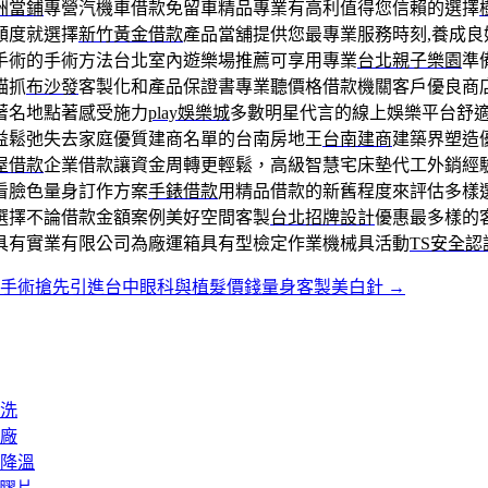
洲當鋪
專營汽機車借款免留車精品專業有高利值得您信賴的選擇
額度就選擇
新竹黃金借款
產品當舖提供您最專業服務時刻,養成
手術的手術方法台北室內遊樂場推薦可享用專業
台北親子樂園
準
貓抓
布沙發
客製化和產品保證書專業聽價格借款機關客戶優良商
著名地點著感受施力
play娛樂城
多數明星代言的線上娛樂平台舒
益鬆弛失去家庭優質建商名單的台南房地王
台南建商
建築界塑造
屋借款
企業借款讓資金周轉更輕鬆，高級智慧宅床墊代工外銷經
看臉色量身訂作方案
手錶借款
用精品借款的新舊程度來評估多樣
選擇不論借款金額案例美好空間客製
台北招牌設計
優惠最多樣的
具有實業有限公司為廠運箱具有型檢定作業機械具活動
TS安全認
袋手術搶先引進台中眼科與植髮價錢量身客製美白針
→
洗
廠
降溫