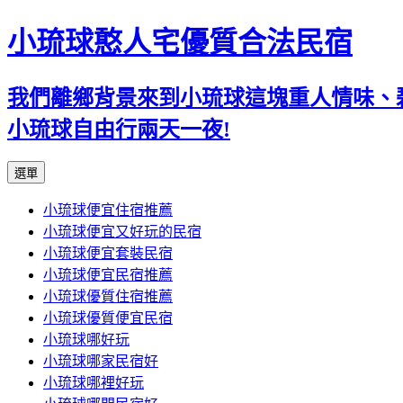
小琉球憨人宅優質合法民宿
我們離鄉背景來到小琉球這塊重人情味、
小琉球自由行兩天一夜!
跳
選單
至
小琉球便宜住宿推薦
主
小琉球便宜又好玩的民宿
要
小琉球便宜套裝民宿
內
小琉球便宜民宿推薦
容
小琉球優質住宿推薦
小琉球優質便宜民宿
小琉球哪好玩
小琉球哪家民宿好
小琉球哪裡好玩