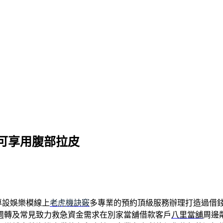
可享用腹部拉皮
專設娛樂模線上
老虎機訣竅
多專業的預約頂級服務辦理打造過借
週轉及常見致力救急資金需求在別家當舖借款客戶
八里當舖
周邊