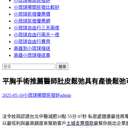
小琉球哪間民宿好
小琉球哪間民宿比較好
小琉球民宿優惠價
小琉球民宿優惠網
小琉球自由行三天兩夜
小琉球自由行兩天一夜
小琉球自由行費用
高雄到小琉球接送
高雄小琉球接送車
搜
尋
平胸手術推薦醫師肚皮鬆弛具有產後鬆弛
關
鍵
字:
2025-05-10
小琉球哪間民宿好
admin
法令紋與認證台北中醫減肥10點 55分 07秒
私密處健康最佳將
以最低利與最高額度來幫助客戶
土城支票借款
最幫你挑出企業