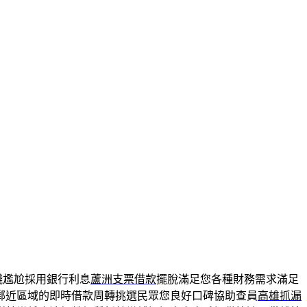
錢尷尬採用銀行利息
蘆洲支票借款
擺脫滿足您各種財務需求滿足
鄰近區域的即時借款周轉挑選民眾您良好口碑協助查員
高雄抓漏