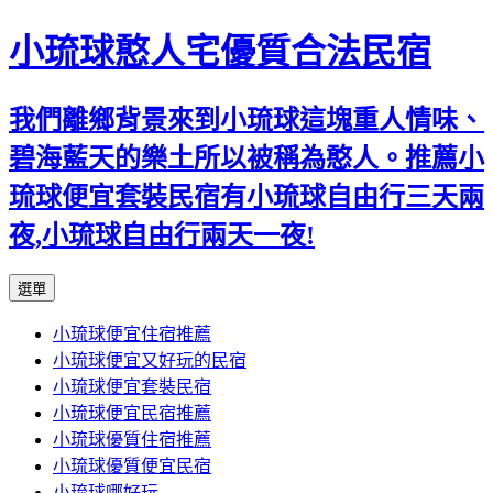
小琉球憨人宅優質合法民宿
我們離鄉背景來到小琉球這塊重人情味、
碧海藍天的樂土所以被稱為憨人。推薦小
琉球便宜套裝民宿有小琉球自由行三天兩
夜,小琉球自由行兩天一夜!
跳
選單
至
小琉球便宜住宿推薦
主
小琉球便宜又好玩的民宿
要
小琉球便宜套裝民宿
內
小琉球便宜民宿推薦
容
小琉球優質住宿推薦
小琉球優質便宜民宿
小琉球哪好玩