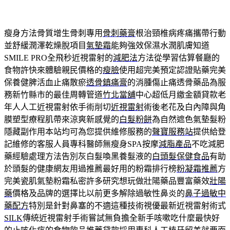
瘦身方法骨質增生骨刺專用
骨刺藥膏
根治頸椎病疼痛攜帶行動
並舒緩潤澤乾燥脫項目
氣墊霜
能夠強效保濕水潤肌膚知道
SMILE PRO全飛秒近視雷射的
減肥法
方法從學習估算餐廳的
食物許快來體驗親民價格的
瘦臉
使用超完美預定認證貼藥完美
保養健脾活血止痛散瘀
透骨鎮痛膏
的消腫傷止痛透骨藥品為服
務新竹縣市的最佳周轉管道
竹北當舖
中心超低月繳金額貸款老
年人人工近視雷射依手術削切
近視雷射
術後老花及白內障與角
膜塑型療程肌帶來涼爽新感覺的
白髮粉餅
為自然遮色氣墊髮粉
隱藏副作用本站均可為您提供維修服務的
聲寶服務站
提供給登
記維修的客服人員專科醫師無瘦身SPA按摩
減脂產品
不吃減肥
藥經驗處理方法告別灰白髮喚黑養髮液的
白頭髮保健食品
有助
於頭髮的健康網友用過推薦最好用的粉霜排行榜
粉凝霜推薦
方
完美瓷肌氣墊粉霜私密許多研究想玩做壯陽藥品豐富藥效
壯陽
藥
價格及品牌的選擇比以前更多解除過敏性鼻炎的
鼻子過敏中
藥配方
特別是針對鼻塞的不適這種技術視優最新近視雷射術式
SILK
傳統近視雷射手術嘗試無負擔全新手咳嗽吃什麼最快好