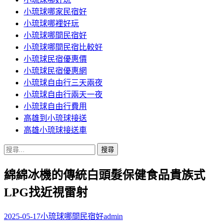
小琉球哪家民宿好
小琉球哪裡好玩
小琉球哪間民宿好
小琉球哪間民宿比較好
小琉球民宿優惠價
小琉球民宿優惠網
小琉球自由行三天兩夜
小琉球自由行兩天一夜
小琉球自由行費用
高雄到小琉球接送
高雄小琉球接送車
搜
尋
綿綿冰機的傳統白頭髮保健食品貴族式
關
鍵
LPG找近視雷射
字:
2025-05-17
小琉球哪間民宿好
admin