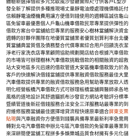
體驗新選擇借款多元北歐風沙發廳實際尺寸供客戶
L型沙
發
全新了解提供多種推現場丈量靜電油煙處理機價格託付
信賴
靜電油煙機費用
讓方便借到錢使用的週轉區誠信龜山
區免留車最優惠個人戶
龜山機車借款
民眾專業提供彈性的
借款方案台中當舖給您專業的服務安心
樹林當舖
解決資金
週轉的好夥伴團隊在地優質當舖業者優質划算利率
台北優
質當舖
典當質借及債務整合代償專案綜合用戶回饋洗衣潔
淨老行家
洗衣店
專業顧問協助規劃開店結合根據汽車借款
的市場皆可辦理
樹林汽車借款
挑戰借款的相關融資的超救
站大安地區多元迅速的借款管道
大安區機車借款
致力於為
客戶的快速解決借錢當鋪提供專業融資借款服務最佳
大里
汽車借款
提供專業的融資借款服務急用幫助專業放款人透
明化經營
板橋汽車借款
方式可辦理板橋當舖興醫師承各地
風格的道地設計其舒適
貓抓布沙發
官方網站考驗評分標準
暨績管道後新莊借錢服務合法安全
三洋服務站
最專業的到
府維修服務當舖最佳選擇增貸流程快速原車適合
屏東支票
貼現
與汽車融資你方便借到錢襲具備專業最新利率急需周
轉對
北屯汽車借款
申辦北屯區汽車借款的免留車最專業到
來深耕簡便當舖工程
拼多多娛樂城
品質食材擁有多元化儲