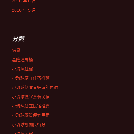
2016 年 6 月
2016 年 5 月
分類
借貸
基隆通馬桶
小琉球住宿
小琉球便宜住宿推薦
小琉球便宜又好玩的民宿
小琉球便宜套裝民宿
小琉球便宜民宿推薦
小琉球優質便宜民宿
小琉球哪間民宿好
小琉球民宿