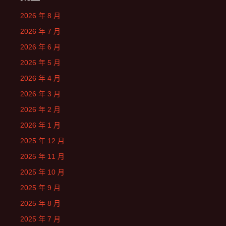
2026 年 8 月
2026 年 7 月
2026 年 6 月
2026 年 5 月
2026 年 4 月
2026 年 3 月
2026 年 2 月
2026 年 1 月
2025 年 12 月
2025 年 11 月
2025 年 10 月
2025 年 9 月
2025 年 8 月
2025 年 7 月