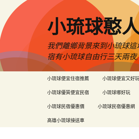
小琉球憨
我們離鄉背景來到小琉球這
宿有小琉球自由行三天兩夜,
跳
小琉球便宜住宿推薦
小琉球便宜又好
至
主
小琉球優質便宜民宿
小琉球哪好玩
要
內
小琉球民宿優惠價
小琉球民宿優惠網
容
高雄小琉球接送車