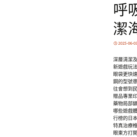
呼
潔
2025-06-0
深層清潔
新遊戲玩
眼袋更快
鋼的型號
往會想到
贈品專業
藥物局部
哪些遊戲
行榜的日
特真治療
眼東方打