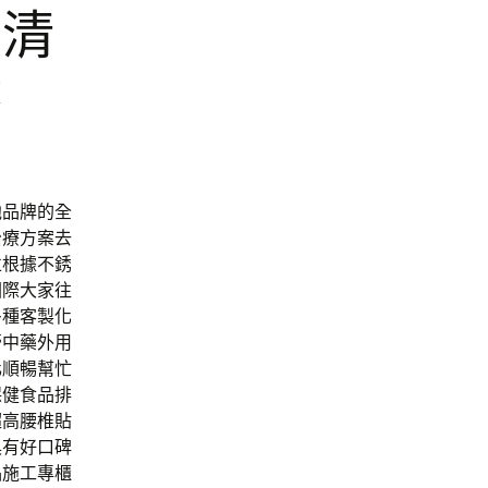
層清
療
他品牌的全
治療方案去
並根據不銹
國際大家往
多種客製化
膏中藥外用
化順暢幫忙
保健食品排
超高腰椎貼
具有好口碑
品施工專櫃