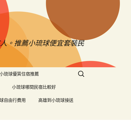
憨人。推薦小琉球便宜套裝民
搜
小琉球優質住宿推薦
尋
關
小琉球哪間民宿比較好
鍵
字:
球自由行費用
高雄到小琉球接送