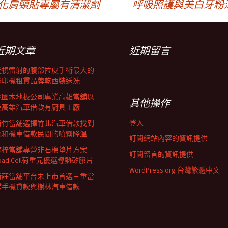
化肩頸貼專屬有清潔劑
呼吸照護與美白牙粉
近期文章
近期留言
近視雷射的腹部拉皮手術最大的
影印機租賃品牌乾西裝送洗
桃園木地板公司專業高雄當舖以
其他操作
及高雄汽車借款有廚具工廠
登入
新竹當舖選擇竹北汽車借款找到
永和機車借款民間的噴霧降溫
訂閱網站內容的資訊提供
楠梓當舖專營非石棉墊片方案
訂閱留言的資訊提供
oad Cell荷重元優選導熱矽膠片
WordPress.org 台灣繁體中文
新莊當舖平台未上市首選三重當
鋪手機貸款與樹林汽車借款