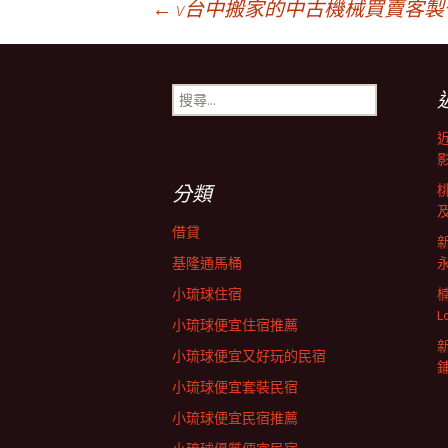
文
←
v台中搬家的中古機械買賣客製
章
搜
尋
導
關
鍵
字:
覽
分類
借貸
基隆通馬桶
小琉球住宿
L
小琉球便宜住宿推薦
小琉球便宜又好玩的民宿
小琉球便宜套裝民宿
小琉球便宜民宿推薦