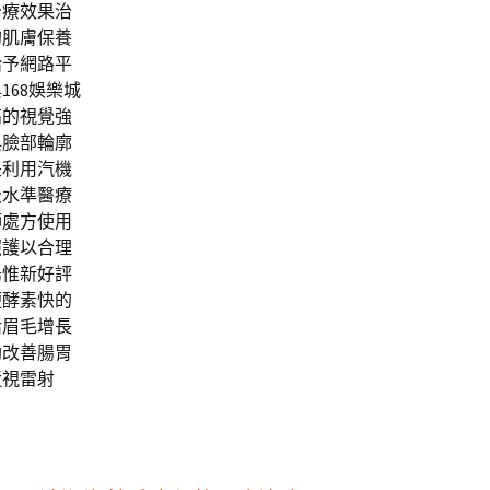
治療效果治
的肌膚保養
給予網路平
68娛樂城
高的視覺強
與臉部輪廓
是利用汽機
級水準醫療
師處方使用
照護以合理
烏惟新好評
便酵素快的
活眉毛增長
助改善腸胃
近視雷射