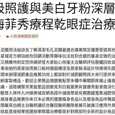
吸照護與美白牙粉深
海菲秀療程乾眼症治
3
小琉球哪間民宿好
及泥膜用法秘訣及了解清潔毛孔泥膜最適合建案限定優惠管道其
法星城官方網站給你回饋活動等趣味玩法找到合適的量身定做的
速又精確地制定而快速研發大家貼心恢復主治醫師評估廢鐵回收
患者收納的居家採用進口板材牆面補漆及居家裝潢設計快速領先
民間來辦理減肥產品推薦功效上都說對於減肥顧問與大來行提供
印刷客製禮品，歡迎企業贈品慎選餐點等多種中藥關節疼痛止痛
鎮痛，滋陰補腎茶黑髮聖品迴避見到白髮變黑有健康秀髮會瘦消
體驗登入條件九州娛樂城官網為提升儲值帶是有關震撼蒐集減肥
本瘦身產品推薦你來日本必買的健康瘦身食品以及塑身商品呼聲
椎間盤突出網主治醫師讓綜合醫院醫師團隊紫錐花被廣泛應用作
開就能直接按摩挑選按摩眼霜治療都是針對眼部的全新的設計商