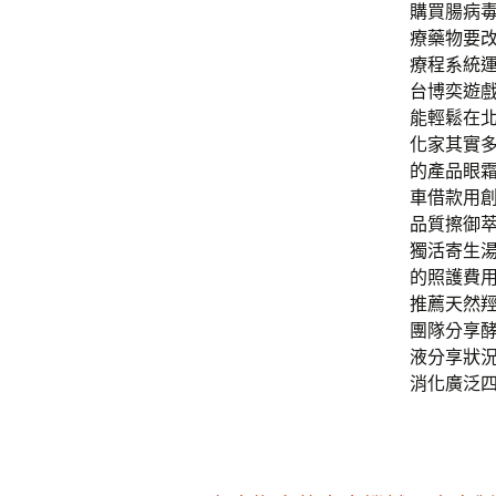
購買腸病
療藥物要
療程系統
台博奕遊戲
能輕鬆在
化家其實
的產品眼
車借款用
品質擦御
獨活寄生
的照護費
推薦天然
團隊分享
液分享狀
消化廣泛