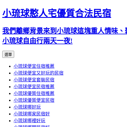
小琉球憨人宅優質合法民宿
我們離鄉背景來到小琉球這塊重人情味、
小琉球自由行兩天一夜!
跳
選單
至
小琉球便宜住宿推薦
主
小琉球便宜又好玩的民宿
要
小琉球便宜套裝民宿
內
小琉球便宜民宿推薦
容
小琉球優質住宿推薦
小琉球優質便宜民宿
小琉球哪好玩
小琉球哪家民宿好
小琉球哪裡好玩