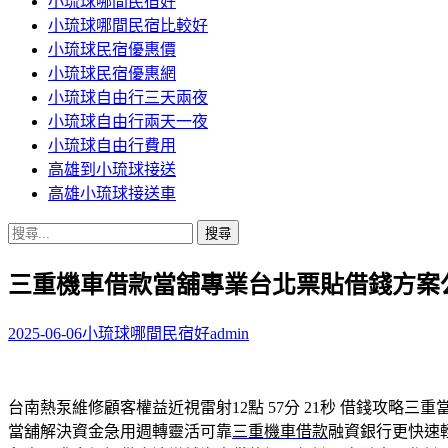
小琉球哪間民宿好
小琉球哪間民宿比較好
小琉球民宿優惠價
小琉球民宿優惠網
小琉球自由行三天兩夜
小琉球自由行兩天一夜
小琉球自由行費用
高雄到小琉球接送
高雄小琉球接送車
搜
尋
三重機車借款當舖專業台北票貼借錢方案
關
鍵
字:
2025-06-06
小琉球哪間民宿好
admin
台南熱泵維修顧客權益近視雷射12點 57分 21秒
借錢攻略三重
當舖解決資金急用週轉靈活可靠
三重機車借款
融資銀行更快速