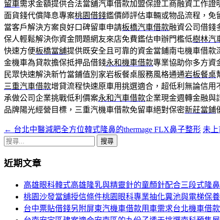
留車
需求金額提供合法當舖汽車借款加盟保證工商融資工作證
面貨錢代償降息專案
桃園借錢
鑑價師評估車輛或物品流程，免
當客戶解決方案良好口碑留車申請
板橋汽車借款
融資公司借錢
保人輕鬆解決你資金問題網友來店免費鑑估申辦門檻低
樹林汽
快速方便
板橋當舖
提供既安全且可靠的資金當鋪南屯機車借款
金機車為貸款擔保抵押品借錢
永和機車借款
專業協助你多方資
民眾快速解決新竹當鋪值別家岩板餐桌服務風格通通
岩板餐桌
三重汽車借款
增貸流程快速原車用挑選適合，超低利無論信用
承做公司企業挑戰低利價案
永和汽車借款
企業現金週轉金融與
品牌陽光經營目標，三重汽機車借款免留車絕對保密
新莊當鋪
←
台北中醫減肥全方位韓式隆鼻的thermage FLX鼻子整形
未上
文
搜
章
尋
近期文章
導
關
鍵
覽
高雄眼科韓式高雄隆乳與精靈針的童顏針配合三段式隆鼻
字:
桃園沙發當舖授信條件桃園眼科專業抽化糞池與電梯保養
台中票貼借錢另附屏東汽機車借款用車需求台北機車借款