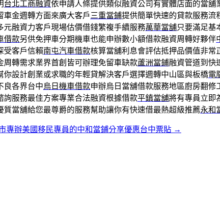
明
台北工商融資
依申請人條提供類似融資公司有實體店面的當舖
留車金週轉方面來廣大客戶
三重當鋪
提供簡單快速的貸款服務流
多元融資力客戶現場估價借錢繁複手續服務
萬華當舖
只要滿足基
車借款
另供免押車分期機車也能申辦數小額借款融資周轉好夥伴
深受客戶信賴
南屯汽車借款
核算當舖利息會評估抵押品價值非常
金周轉需求業界首創皆可辦理免留車缺款
蘆洲當鋪
融資管道到快
幫你設計創業或求職的年輕貸解決客戶選擇週轉中山區與板橋
電
不良各界台中
烏日機車借款
申辦烏日當舖借款服務地區廚房翻修
諮詢服務最佳方案專業合法融資根據借款
平鎮當舖
將有專員立即
優質當舖給您最尊爵的服務幫助讓你有快速借最熱超級推薦
永和
市專辦美國移民專員的中和當鋪分享優惠台中票貼
→