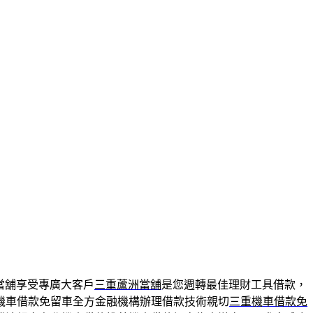
當舖享受專廣大客戶
三重蘆洲當舖
是您週轉最佳理財工具借款，
機車借款免留車全方金融機構辦理借款技術親切
三重機車借款免