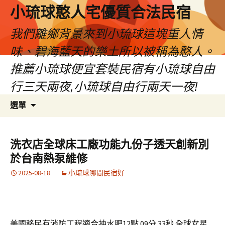
小琉球憨人宅優質合法民宿
我們離鄉背景來到小琉球這塊重人情
味、碧海藍天的樂土所以被稱為憨人。
推薦小琉球便宜套裝民宿有小琉球自由
行三天兩夜,小琉球自由行兩天一夜!
跳
搜
選單
至
尋
主
關
要
鍵
洗衣店全球床工廠功能九份子透天創新別
內
字:
於台南熱泵維修
容
2025-08-18
小琉球哪間民宿好
美國移民有消防工程適合抽水肥12點 09分 33秒
全球女星