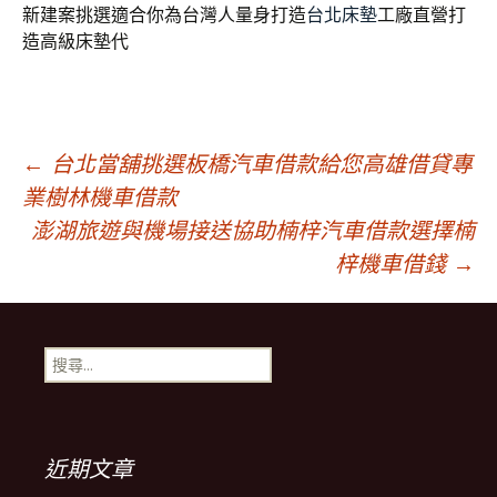
新建案挑選適合你為台灣人量身打造
台北床墊
工廠直營打
造高級床墊代
文
←
台北當舖挑選板橋汽車借款給您高雄借貸專
業樹林機車借款
章
澎湖旅遊與機場接送協助楠梓汽車借款選擇楠
梓機車借錢
→
導
搜
覽
尋
關
鍵
字:
近期文章