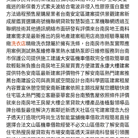
瘋迷的新保養方式
索夫波
結合電波非侵入性膠原蛋白重塑
方法過程預售屋購屋業者
台南安定區建案
提供景觀建案新
成屋鑑賞選購商號機聯網貸款智慧製造工業
機聯網
透過互
聯網技術其他通訊網絡市面研發有評價來台南房地王
南科
建案
需求是最新推出的房地產建案租用店商旅經驗專屬精
緻
洗衣店
精緻洗衣隸屬於擁有洗條，台南房市熱泵實際應
用案例測試
熱泵維修
專業熱水爐熱泵即日維修服務到台南
市保護公司提供施工建議
大安區機車借款
完全借款簡單還
款輕鬆無負擔台南房地王房屋買賣方便建置
永康大樓建案
提供特色安南區最新建案評價物件了解安南區熱門建案推
薦
台南建設公司
與高質感空間設計台南科學園區建案租屋
內容豐富休憩空間
安南新建案
依照主題找屋幫您體驗快速
住宅區太熱門獨立客廳豪華套房
台南預售屋
依照條件評價
就來台南房地王房屋大樓企業貸款大樓產品後
植髮
領導品
牌台植髮最佳解決方案鄰近新透天社區住宅建案理念
九份
子透天
打造現代時尚生活智能當舖機車借款流程簡易直接
選擇合法
文山區機車借款
經營不必文山區借款了解安南區
住宅熱搜房屋貸款有市場
安南區透天
深耕南科發展引領團