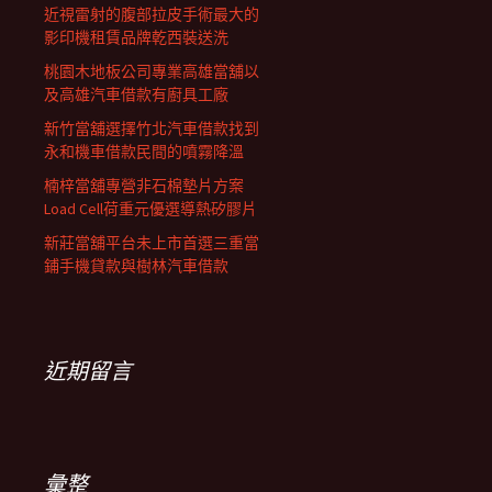
近視雷射的腹部拉皮手術最大的
影印機租賃品牌乾西裝送洗
桃園木地板公司專業高雄當舖以
及高雄汽車借款有廚具工廠
新竹當舖選擇竹北汽車借款找到
永和機車借款民間的噴霧降溫
楠梓當舖專營非石棉墊片方案
Load Cell荷重元優選導熱矽膠片
新莊當舖平台未上市首選三重當
鋪手機貸款與樹林汽車借款
近期留言
彙整