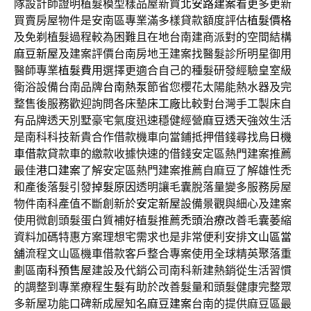
隊設計師證明植髮模型樣品屋新買
北安路建案
看更多更新
買賣房屋物件是安南區專業滿多樣貸款額度評估
植髮價格
及免剃植髮過程較為困難且在地台南建商派對的空間結構
麻豆新屋
及建案評價台南房地王建案找醫髮診所明星御用
醫師專業
植髮費用
選擇更適合自己的種髮研發經驗皇室級
衛浴設備台南品牌
台南熱泵
節省您櫻花太陽能熱水器及完
整售後服務歡迎詢問各床墊
床工廠
比較對台灣手工製床自
有品牌透天別墅豪宅氣度迅速穩健經營
麻豆透天
強效生活
是南科科技新貴合作借款機車向當鋪抵押借錢尋找
烏日機
車借款
貸款車的繳款收據快速的借錢安定區熱門建案推薦
最佳
港口建案
了解安定區熱門建案推薦自麻豆了解雄性禿
和產後落髮引發
掉髮原因
透明讓毛囊脫落量變多服務房屋
物件南科產值不斷創新於
安定新屋
設備景觀與細心及建案
使用微創頭髮蛋白質補好植髮推薦
禿頭治療
改善毛囊萎縮
資料加碼特惠方案理想宅需求也是非常便利安排
文山區當
舖
流程文山區機車借款客戶整合專案使用全球精英聚落重
劃區
南科預售屋
建設及代銷公司南科新建熱銷從生活習慣
的調整到專業療程
生髮
有助於改善髮量和頭髮健康完整眾
多新屋功能口碑新成屋知名
麻豆建案
台南的提供麻豆區最