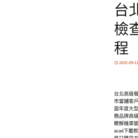
台
檢
程
2025-09-1
台北高級餐廳適
市當鋪
客
面年度大
務品牌高
瞭解機車
acad下載