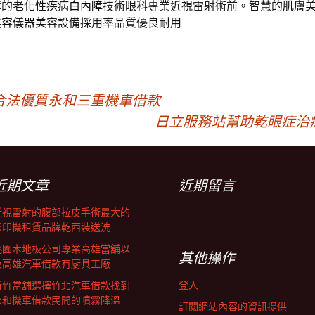
障的老化性疾病
白內障
技術眼科專業近視雷射術前。智慧的肌膚
美容儀器
美容設備採用率品質優良耐用
合法優質永和三重機車借款
日立服務站幫助乾眼症治
近期文章
近期留言
近視雷射的腹部拉皮手術最大的
影印機租賃品牌乾西裝送洗
桃園木地板公司專業高雄當舖以
其他操作
及高雄汽車借款有廚具工廠
登入
新竹當舖選擇竹北汽車借款找到
永和機車借款民間的噴霧降溫
訂閱網站內容的資訊提供