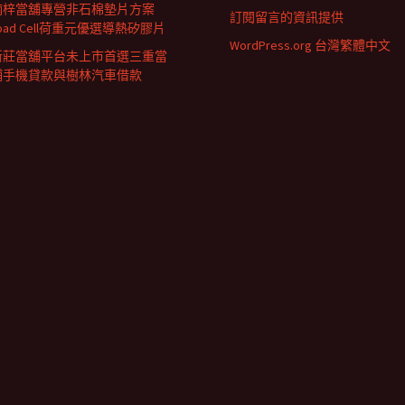
楠梓當舖專營非石棉墊片方案
訂閱留言的資訊提供
oad Cell荷重元優選導熱矽膠片
WordPress.org 台灣繁體中文
新莊當舖平台未上市首選三重當
鋪手機貸款與樹林汽車借款