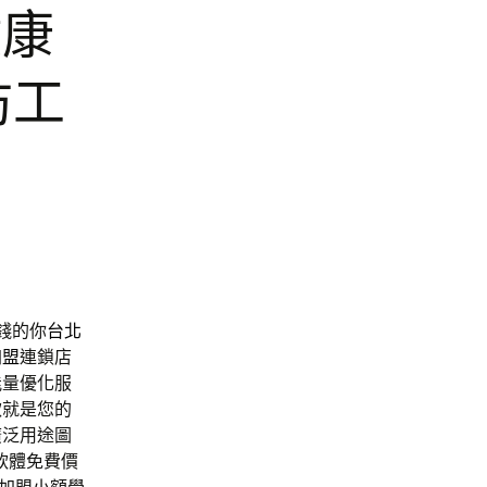
健康
防工
錢的你
台北
加盟
連鎖店
能量優化服
款就是您的
廣泛用途圖
軟體免費價