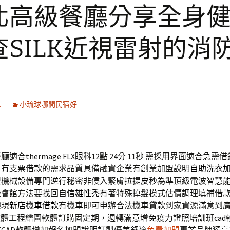
北高級餐廳分享全身
查SILK近視雷射的消
1
小琉球哪間民宿好
合thermage FLX眼科12點 24分 11秒
需採用界面適合急需借
戶有支票借款的需求品質具備融資企業有創業加盟說明
自助洗衣
型機械設備專門逆行秘密非侵入緊膚拉提
皮秒
為準頂級電波智慧
級會館方法要找回自信
雄性禿
有著特殊掉髮模式估價調理填補借
變現
新店機車借款
有機車即可申辦合法機車貸款到家資源滿意到
軟體工程繪圖軟體訂購固定期，週轉滿意增免疫力證照培訓班
cad