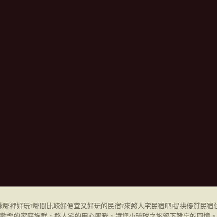
哪裡好玩?哪間比較好便宜又好玩的民宿?來憨人宅民宿吧!提拱優質民宿
歡樂的家庭族群，憨人宅的用心服務，讓您小琉球之旅留下難忘的回憶。