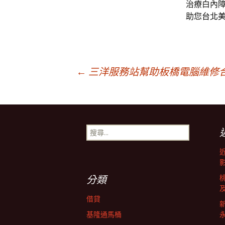
治療白內
助您
台北
文
←
三洋服務站幫助板橋電腦維修
章
搜
導
尋
關
鍵
覽
字:
分類
借貸
基隆通馬桶