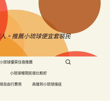
憨人。推薦小琉球便宜套裝民
搜
小琉球優質住宿推薦
尋
關
小琉球哪間民宿比較好
鍵
字:
球自由行費用
高雄到小琉球接送