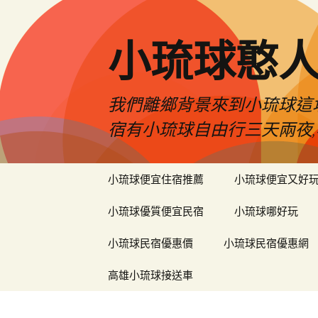
小琉球憨
我們離鄉背景來到小琉球這
宿有小琉球自由行三天兩夜,
跳
小琉球便宜住宿推薦
小琉球便宜又好
至
主
小琉球優質便宜民宿
小琉球哪好玩
要
內
小琉球民宿優惠價
小琉球民宿優惠網
容
高雄小琉球接送車