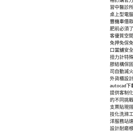
格訂購官方
習中醫診
桌上型電
豐機車借
肥前必須
客優質空
免押免保
口當舖
安
扭力計特
膠結構保
司自動滅
外貨櫃設
autocad下
提供客制
的不同挑
支票貼現
技化洗滌
洋
服務站
設計耐磨