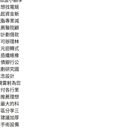
加盟小額學
業想找電競
低起資金
新
減脂
專業減
推薦醫院顧
轉計劃借款
車可辦理
林
重元
迴轉式
人造纖維橡
負債銀行公
規劃研究國
概念設計
視雷射
為您
應付各行業
廳推薦理想
模最大的科
專區分享
三
富建議加厚
障手術設備