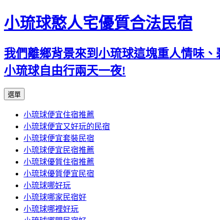
小琉球憨人宅優質合法民宿
我們離鄉背景來到小琉球這塊重人情味、
小琉球自由行兩天一夜!
跳
選單
至
小琉球便宜住宿推薦
主
小琉球便宜又好玩的民宿
要
小琉球便宜套裝民宿
內
小琉球便宜民宿推薦
容
小琉球優質住宿推薦
小琉球優質便宜民宿
小琉球哪好玩
小琉球哪家民宿好
小琉球哪裡好玩