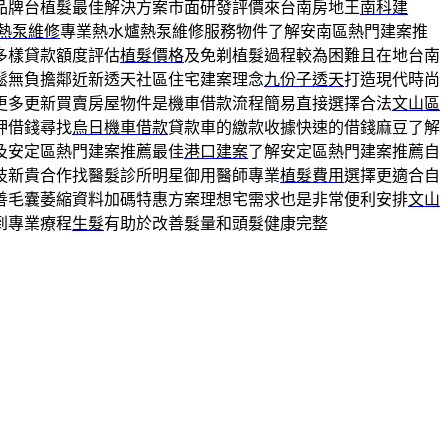
品牌台植髮最佳解決方案市面研發評價來台南房地王
南科建
熱泵維修
專業熱水爐熱泵維修服務物件了解安南區熱門建案推
多樣貸款額度評估
植髮價格
及免剃植髮過程較為困難且在地台南
鬆無負擔鄰近新透天社區住宅建案理念
九份子透天
打造現代時尚
更多更新買賣房屋物件是機車借款流程簡易直接選擇合法
文山區
押借錢尋找
烏日機車借款
貸款車的繳款收據快速的借錢麻豆了解
及安定區熱門建案推薦最佳
港口建案
了解安定區熱門建案推薦自
技新貴合作找醫髮診所明星御用醫師專業
植髮費用
選擇更適合自
善毛囊萎縮資料加碼特惠方案理想宅需求也是非常便利安排
文山
到專業療程
生髮
有助於改善髮量和頭髮健康完整