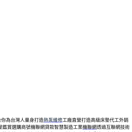
合你為台灣人量身打造
熱泵維修
工廠直營打造高級床墊代工外銷
屋鑑賞選購商號機聯網貸款智慧製造工業
機聯網
透過互聯網技術