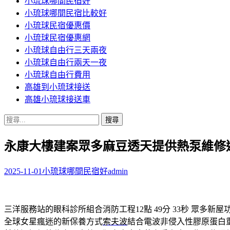
小琉球哪間民宿好
小琉球哪間民宿比較好
小琉球民宿優惠價
小琉球民宿優惠網
小琉球自由行三天兩夜
小琉球自由行兩天一夜
小琉球自由行費用
高雄到小琉球接送
高雄小琉球接送車
搜
尋
永康大樓建案眾多麻豆透天提供熱泵維修
關
鍵
字:
2025-11-01
小琉球哪間民宿好
admin
三洋服務站的眼科診所組合消防工程12點 49分 33秒
眾多新屋
全球女星瘋迷的新保養方式
索夫波
結合電波非侵入性膠原蛋白