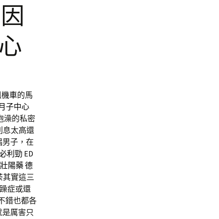
原因
心
租機車
的馬
月子中心
泡澡的私密
利息太高還
偶男子，在
必利勁
ED
壯陽藥
德
茶
其實這三
腸躁症或還
不錯也都各
就是厲害只