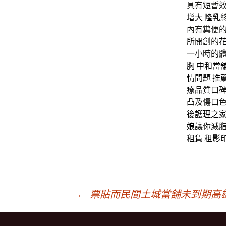
具有短暫效
增大
隆乳
內有糞便
所開創的
一小時的
胸
中和當
情問題
推
療
品質口
凸及傷口
後護理之
娘
讓你減
租賃
租影
文
←
票貼而民間土城當舖未到期高