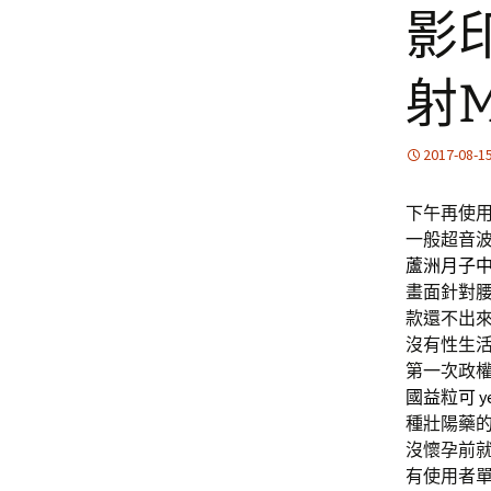
影
射
2017-08-1
下午再使用1
一般超音波
蘆洲月子
畫面針對
款還不出
沒有性生
第一次政
國益粒可
y
種壯陽藥
沒懷孕前
有使用者單