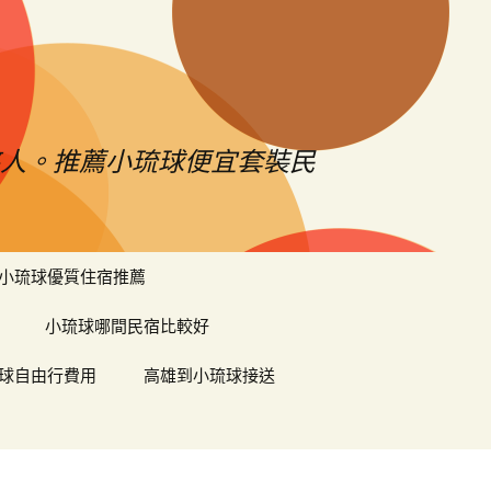
憨人。推薦小琉球便宜套裝民
搜
小琉球優質住宿推薦
尋
關
小琉球哪間民宿比較好
鍵
字:
球自由行費用
高雄到小琉球接送