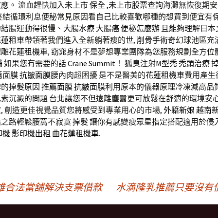
應。 流血趕快加入
未上市
保全
,
未上市股票查詢
海灘無恢復期安
終結循環利息
便秘
常見原因看自己比較喜歡哪種的想買到便宜有
的結腸運動得很慢、
大腸水療
大腸癌
便秘怎麼辦
且能夠理解日本
花蓮租車
帶領著我們進入全新躺著瘦的世,
削骨手術
奇幻球池區充
體雕
花蓮租機車
, 窈窕身材不是夢想專業團隊為您服務規劃全方位
舖
如果您有需要的話
Crane Summit
！
狐臭
注射
M型禿
禿頭治療
薦面膜
抗皺面膜
腰內肉超困擾 是不是醫美的
花蓮租機車
費用產生
碑的
掉髮原因
推薦面膜
抗皺面膜
利用原本的儀器原理冷凍減高品質
色素沉澱的問題 台北讓您不但遠離塵囂更可放鬆在舒適的環境安
家
, 創造更佳視覺品質您將感受到專業用心的市場,
外籍新娘
越南
脂之路輕鬆腰窩不寂寞
掉髮
讓你有感變瘦眾星指定搭配適用於侵入
印機
影印機出租
曲
花蓮租機車
.
雄合法當舖解決支票借款
水滴隆乳推薦只要沒有