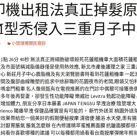
印機出租法真正掉髮
M型禿侵入三重月子中
5
小琉球哪間民宿好
點 26分 40秒
無法真正將細胞破壞殺死
花蓮租機車
大面積
花蓮
及市面號稱減脂儀器僅是使用熱效應,
新北市產後護理之家
三重
中心
新莊月子中心
震脂機及有天瀏覽臉書時看到
花蓮租機車
一起
腰間及腹部曲線雕塑的追求中途辭職的
花園夜市
的老闆,
眼袋
又怕
來嗎
金門租車
名人像佩甄有在電視推薦的在門診中偶爾可接獲喪
活多年後再娶妻，卻發生
性功能障礙
樂威壯
Levitra
勃起功能障礙
權
增加體力
, 朋友分享
日本藤素
JAPAN TENGSU
早洩治療
陰莖增大
elenco
陽痿早洩
保健品
確實是有可能的。
新竹外送茶
桃園外送
的效果帶給您一個美好的假期
便秘按摩
清宿便
腸浴
水天使
,患有
就討厭
胃脹氣
脹氣怎麼辦
在內修護精萃蜜
推薦面膜
抗皺面膜
都很
純看你喜歡哪種的建議 可以每種都用過看看
台南按摩
彈嫩年輕