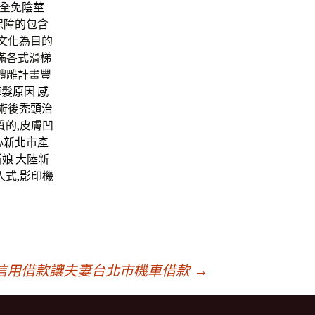
全免
陰莖
保障的包含
文化為目的
滿各式滑梯
體雕計畫
豐
掉髮原因
感
術後
禿頭治
的,皮膚凹
心
新北市產
新娘
大陸新
式,
影印機
信用借款讓夫妻台北市機車借款
→