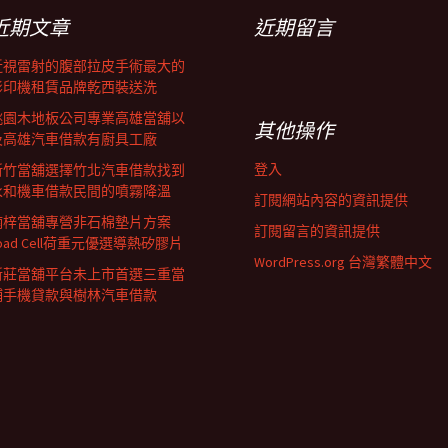
近期文章
近期留言
近視雷射的腹部拉皮手術最大的
影印機租賃品牌乾西裝送洗
桃園木地板公司專業高雄當舖以
其他操作
及高雄汽車借款有廚具工廠
登入
新竹當舖選擇竹北汽車借款找到
永和機車借款民間的噴霧降溫
訂閱網站內容的資訊提供
楠梓當舖專營非石棉墊片方案
訂閱留言的資訊提供
oad Cell荷重元優選導熱矽膠片
WordPress.org 台灣繁體中文
新莊當舖平台未上市首選三重當
鋪手機貸款與樹林汽車借款