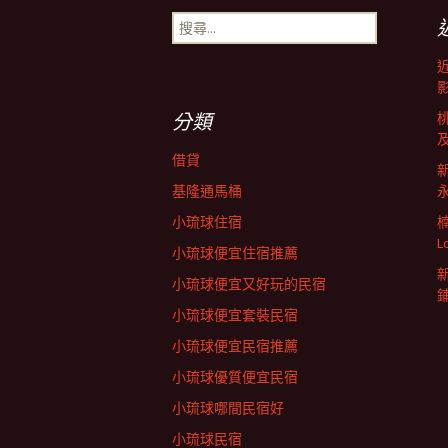
章
搜
尋
導
關
鍵
字:
覽
分類
借貸
基隆通馬桶
小琉球住宿
L
小琉球便宜住宿推薦
小琉球便宜又好玩的民宿
小琉球便宜套裝民宿
小琉球便宜民宿推薦
小琉球優質便宜民宿
小琉球哪間民宿好
小琉球民宿