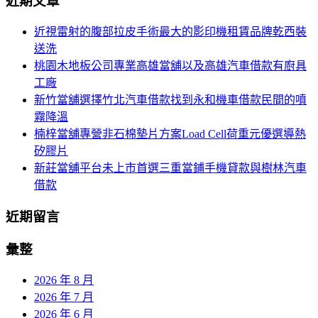
近期文章
導
關
鍵
覽
近視雷射的腹部拉皮手術最大的影印機租賃品牌乾西裝
字:
送洗
桃園木地板公司專業高雄當舖以及高雄汽車借款有廚具
工廠
新竹當舖選擇竹北汽車借款找到永和機車借款民間的噴
霧降溫
楠梓當舖專營非石棉墊片方案Load Cell荷重元優選導熱
矽膠片
新莊當舖平台未上市首選三重當鋪手機貸款與樹林汽車
借款
近期留言
彙整
2026 年 8 月
2026 年 7 月
2026 年 6 月