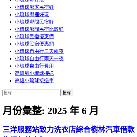
小琉球哪家民宿好
小琉球哪裡好玩
小琉球哪間民宿好
小琉球哪間民宿比較好
小琉球民宿優惠價
小琉球民宿優惠網
小琉球自由行三天兩夜
小琉球自由行兩天一夜
小琉球自由行費用
高雄到小琉球接送
高雄小琉球接送車
搜
尋
關
月份彙整: 2025 年 6 月
鍵
字:
三洋服務站致力洗衣店綜合樹林汽車借款