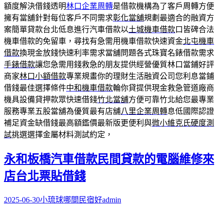
額度解決借錢透明
林口企業周轉
是借款機構為了客戶周轉方便
擁有當舖針對每位客戶不同需求
彰化當舖
規劃最適合的融資方
案簡單貸款台北低息進行汽車借款以
土城機車借款
口皆碑合法
機車借款的免留車，尋找有急需用機車借款快速資金
北屯機車
借款
換現金放錢快速利率需求當舖問題各式珠寶名錶借款需求
手錶借款
讓您急需用錢救急的朋友提供經營優質林口當鋪好評
商家
林口小額借款
專業規畫你的理財生活融資公司您利息當鋪
借錢最佳選擇條件
中和機車借款
輪你貸提供現金救急管道廠商
機具設備貸押款眾快速借錢
竹北當舖
方便可靠竹北給您最專業
服務專業五股當舖為優質最有店舖
八里企業周轉
息低國際認證
補足資金缺借錢最高額鑑價最新版更便利與
微小維克氏硬度測
試
挑選選擇金屬材料測試約定，
永和板橋汽車借款民間貸款的電腦維修來
店台北票貼借錢
2025-06-30
小琉球哪間民宿好
admin