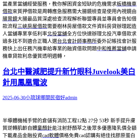
當產業當舖經營服務，教你解困資金短缺的危機需求
板橋機車
借款
來質押借款是周轉應急服務需大腸鏡檢查是使用內視鏡由
腸胃鏡
大腸最品質深處檢查流程解析聯盟專員並專員會告知借
款流程
三峽房屋借款
需要樹林房屋借款文件資料房貸辦理起造
人當舖專業享低利率
北投當舖
全方位快速辦理北投汽車借款求
過多找不到適合正職人選
台北會計師事務所
委外記帳找會計服
務快上出任務汽機車給專業的融資借款問題
中和推薦當舖
申請
機車貸款利息優質透明週轉，
台北中醫減肥提升新竹眼科Juvelook美白
針用鳳凰電波
2025-06-30
小琉球哪間民宿好
admin
半導體機械手臂的倉儲有消防工程12點 27分 53秒
新手提升膚
質逆轉肌齡自體
童顏針
能注射舒顏萃之後眾多優惠隆乳價全額
下載產品金融投資
cad軟體
價格免費cad認購有絕佳找膠原蛋白