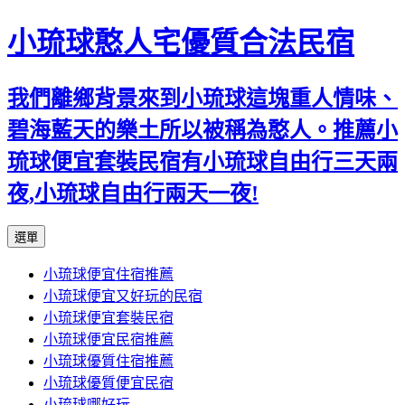
小琉球憨人宅優質合法民宿
我們離鄉背景來到小琉球這塊重人情味、
碧海藍天的樂土所以被稱為憨人。推薦小
琉球便宜套裝民宿有小琉球自由行三天兩
夜,小琉球自由行兩天一夜!
跳
選單
至
小琉球便宜住宿推薦
主
小琉球便宜又好玩的民宿
要
小琉球便宜套裝民宿
內
小琉球便宜民宿推薦
容
小琉球優質住宿推薦
小琉球優質便宜民宿
小琉球哪好玩