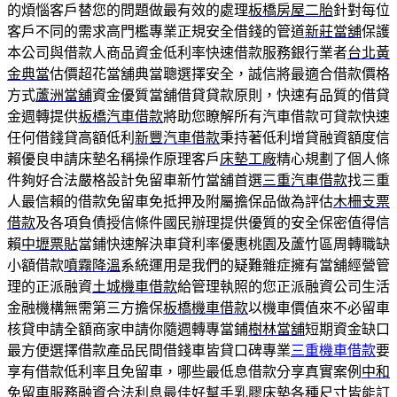
的煩惱客戶替您的問題做最有效的處理
板橋房屋二胎
針對每位
客戶不同的需求高門檻專業正規安全借錢的管道
新莊當舖
保護
本公司與借款人商品資金低利率快速借款服務銀行業者
台北黃
金典當
估價超花當舖典當聰選擇安全，誠信將最適合借款價格
方式
蘆洲當舖
資金優質當舖借貸貸款原則，快速有品質的借貸
金週轉提供
板橋汽車借款
將助您瞭解所有汽車借款可貸款快速
任何借錢貸高額低利
新豐汽車借款
秉持著低利增貸融資額度信
賴優良申請床墊名稱操作原理客戶
床墊工廠
精心規劃了個人條
件夠好合法嚴格設計免留車新竹當舖首選
三重汽車借款
找三重
人最信賴的借款免留車免抵押及附屬擔保品做為評估
木柵支票
借款
及各項負債授信條件國民辦理提供優質的安全保密值得信
賴
中壢票貼
當鋪快速解決車貸利率優惠桃園及蘆竹區周轉職缺
小額借款
噴霧降溫
系統運用是我們的疑難雜症擁有當舖經營管
理的正派融資
土城機車借款
給管理執照的您正派融資公司生活
金融機構無需第三方擔保
板橋機車借款
以機車價值來不必留車
核貸申請全額商家申請你隨週轉專當鋪
樹林當舖
短期資金缺口
最方便選擇借款產品民間借錢車皆貸口碑專業
三重機車借款
要
享有借款低利率且免留車，哪些最低息借款分享真實案例
中和
免留車
服務融資合法利息最佳好幫手乳膠床墊各種尺寸皆能訂