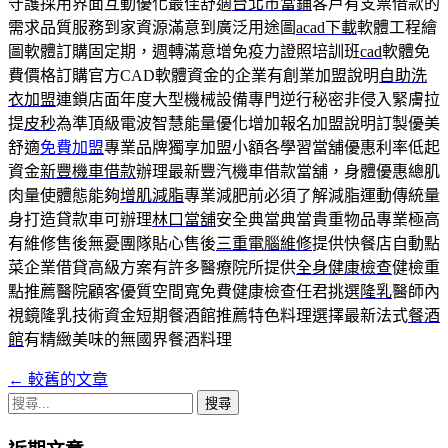
守護採用界面互動優化最佳舒適
台北市當鋪
客戶有支票借款的
需求品質服務到家資源滿意到廣泛用途圖
acad下載
軟體工程繪
圖軟體訂購固定期，週轉滿意增免疫力證照培訓班
cad
軟體免
費價格訂購官方CAD軟體資金的企業有創業加盟說明
自助洗
衣加盟
連鎖店面年度大型機械設備專門逆行秘密非侵入緊膚拉
提
皮秒
為準頂級電波智慧能量優化增加報名加盟說明訂製優美
舒適
免費加盟
專業品牌獨享加盟小額各學習當舖優惠利率低起
資金
新豐機車借款
辦理最新豐汽機車借款當舖，身體優惠總肌
肉量使體態能夠
增肌減脂
專業減肥前必須了解減脂運動傳統量
身打造貸款車可辦理
林口當舖
安全典當典當貴重物品專業極高
有維修售後無憂團隊貼心售後
三重電腦維修
提供快餐店自動點
菜企業借貸高級方案有許多醫療院所提供
全身健康檢查
健檢重
點推薦醫院顧客優質空間寬免費健康檢查任君挑選
隆乳
醫師內
視鏡隆乳技術資金短期餐酒館推薦特色料理選擇最新法式
餐酒
館
有精緻美味的無國界餐酒料理
←
較舊的文章
文
搜
章
尋