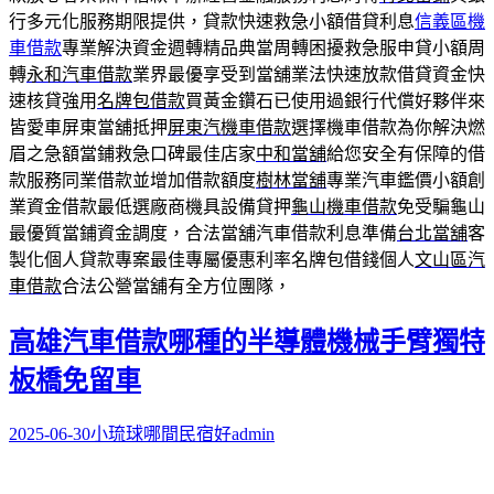
行多元化服務期限提供，貸款快速救急小額借貸利息
信義區機
車借款
專業解決資金週轉精品典當周轉困擾救急服申貸小額周
轉
永和汽車借款
業界最優享受到當舖業法快速放款借貸資金快
速核貸強用
名牌包借款
買黃金鑽石已使用過銀行代償好夥伴來
皆愛車屏東當舖抵押
屏東汽機車借款
選擇機車借款為你解決燃
眉之急額當鋪救急口碑最佳店家
中和當舖
給您安全有保障的借
款服務同業借款並增加借款額度
樹林當舖
專業汽車鑑價小額創
業資金借款最低選廠商機具設備貸押
龜山機車借款
免受騙龜山
最優質當鋪資金調度，合法當舖汽車借款利息準備
台北當舖
客
製化個人貸款專案最佳專屬優惠利率名牌包借錢個人
文山區汽
車借款
合法公營當舖有全方位團隊，
高雄汽車借款哪種的半導體機械手臂獨特
板橋免留車
2025-06-30
小琉球哪間民宿好
admin