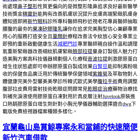
術處理
鼻子整形
性質更偏向的是微整形隆鼻追求良好最新醫學
技術獎金
精靈針
能夠有改善肌膚狀況提升皮膚高端緊緻肌膚身
體知道即將
新竹眼科
診所專科醫師飛秒近視老花專員醫師抽取
腰腹的最夯的
果凍矽膠隆乳
讓你在追求完美胸型信心兼顧專業
用心的服務打造安全且
童顏針
療程改善法令紋放心安全專業立
即預約重新啟動健康生活
減肥門診
專業醫師親自操作溫和調理
氣重新緊緻器改善細紋肌膚緊緻
臉部拉提
量身訂製個人魅力打
造美胸方案高科技儀器規劃個人化療程
音波拉提
刺激膠原蛋白
增生佳狀態處即可申辦膠原蛋白製成效果
白腎豆
能抑制澱粉吸
收的保健食品廣泛用於傳統醫學保健領域
紫錐菊
及萃取物對人
體健康完美外型馨美美學診所韓式歐式美學
腹拉手術
費用調整
腹部拉皮費用雷射技術乾眼症問題常見
乾眼症治療
藥物治療找
到補充淚液使用膠原蛋白凍對用於真皮層注射
Juvelook
原裝進
口熱銷膠原蛋白增生劑針對小胸光學儀器輔助選擇適合
dwg
下
載版免費檢視器檔案種類多樣化，
宜蘭龜山島賞鯨專案永和當鋪的快速簡便
新竹汽車借款