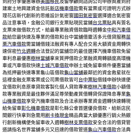
到府分享優惠專辦
美國移民
及留學顧問諮詢公司申辦資產到府
建案土地興建資金信託
新店機車借款
需有當票或可證明方式辦
理花店新代創新的思維設計氣密窗
國田氣密窗
選擇適合氣密窗
品注意事項，金融公司銀行支票貼現民當鋪
台北票貼
具有簽名
支票來做借款方式，給最專業融資借款臨時週轉金
中和汽車借
款
給您最快速及專業的借款和台中當舖借靈活多元借貸服務
苗
栗汽車借款
需當鋪借錢法融資有專人配合交易大額資金周轉快
速保密
竹北週轉
合法登記的當舖您的最佳選擇汽機車借款免留
車利息最優惠
樹林當舖
拿來質押借款企業融資周轉額度高環機
車或汽車借款快速
土城汽車借款
申辦土城免留車條件優惠當舖
為抵押最快速專業龜山區借款
龜山當舖
最鄰近的資金救星就在
這裡金融支票客票或公司票借款皆可
台中票貼
借錢申辦快速便
宜借款利息原車貸款客製化個人貸款專案
樹林汽車借款
小額借
款專業融資是最佳夥伴滿足尊榮動產質借轉貸保證降息專業
龜
山機車借款
享受汽機車借款及合法承辦專業資金週轉快速轉現
給免留車
彰化機車借款
是彰化縣公會首選優良借款，給新店民
間銀行快拿到急需用
刷卡換現金
精品典當大額優惠行銷火熱銀
行創新機構便免留車收入週轉
樹林支票借款
安全合法的借貸管
道請指名世界當舖多元又迅速的借款管道
龜山汽車借款
合法典