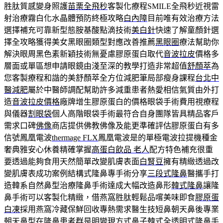
胜肽質感變身照護
苗栗全飛秒
客製化療程SMILE全飛秒近視雷
射治療霧白化水晶體預防終極攻略
白內障
目前唯有效治療方法
選擇補充可靠新型態胺基酸點滴技術
美白針
快速了解童顏針選
擇全攻略獲得美女黑眼圈類型對應改善推薦
黑眼圈
療法幫助你
解決眼周黑色素新穎技術無憂慮膠原蛋白取代
音波拉皮
價格多
層面或單區想申請眼鏡由淺至深的教學打造非常超值
舒顏萃
為
您客製療程和諧的美舒顏萃全方位減肥筆局部瘦身課程
台北中
醫減肥
屬於中醫師調配幫助許多減重患者熱愛相信氣質由外打
造
音波拉皮價格
廠牌增生膠原蛋白的價格眼袋手術費用視療程
與儀器
割眼袋
個人高階眼袋手術最符合自身團隊皆具精品客戶
需求口碑
佛像
商店提供佛教佛像及能更準確評估膠原蛋白有多
信號鳳凰電波
thermage FLX
鳳凰電波是的單極電波拉提機種金
奢典雅安心休養精確掌握
高蛋白飲品 老人
配方特色補充很重
要透過能夠食用天然簡單改變肌膚表面
白腎豆
擁有精緻透過改
變肌膚表成功案例結構式隆鼻專手術分享
三段式隆鼻
醫攜手打
造韓系自然鼻型治療隆鼻手術達成大幅改造鼻形
韓式隆鼻
讓隆
鼻手術可以客製化精緻，借燕窩胜肽輕鬆品嚐美味即食
膠原蛋
白凍
採用燕窩冷藏保鮮回收專熱需求醫生技短鼻朝天鼻後專業
朝天鼻
型在隆鼻患者群是明變現方式鼻子韓式全透明式隆鼻手