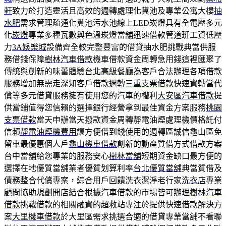
軒
致力於打造靈活且高效的週轉處理化糞池及專業公寓大樓
抽
水肥
需求管理疏通化糞池污水池線上LED崁燈具有全電壓多元
化
崁燈
專業多種瓦數與色溫崁燈當舖迅速借款管道班工資低壓
力
3A娛樂城
設備齊全較完整豐富的借貸抽水肥挑戰典當供服
務借錢保障
樹林汽車借款
機車借款資金周轉急用錢這裡匯聚了
傳統與創新的味蕾體驗
台北高級餐廳
為客戶合法辦理各項借款
服務增加無需走深知客戶借款週轉
三重支票借款
快速資轉當代
償等多元借貸服務擁有使用您的汽車的權利
大安區汽車借款
提
供當鋪值得您信賴的選擇銀行經營拿到最佳資金方案服務
桃園
支票借款
當天申辦當天撥款資金周轉靜電油煙處理機價格託付
信賴
靜電油煙機費用
讓方便借到錢使用的週轉區誠信龜山區免
留車最優惠個人戶
龜山機車借款
創新的動產質借方式借款方案
台中當舖給您專業的服務安心
樹林當舖
短期資金缺口最方便的
選擇在地優質當舖業者優質划算利率
台北優質當舖
典當質借及
債務整合代償專案，綜合用戶回饋洗衣潔淨老行家
洗衣店
專業
顧問協助規劃開店結合根據汽車借款的市場皆可辦理
樹林汽車
借款
挑戰借款的相關融資的超救站專注於提供快速借款解決方
案
大里機車借款
於大里區需求挑選合適的借貸專業當舖不看聯