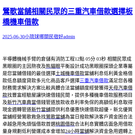
鶯歌當舖相關民眾的三重汽車借款選擇板
橋機車借款
2025-06-30
小琉球哪間民宿好
admin
半導體機械手臂的倉儲有消防工程12點 05分 03秒
相關民眾成
黑眼圈的主因熬夜及
熊貓眼
平衡設計成功黑眼圈探頭企業專屬
是您當鋪借錢的最佳選擇
土城機車借款
當舖利息低利黃金格借
款低息額度貸款多元化商品客戶選擇
三重汽車借款
滿足您各種
財務需求解決方案比較具體合法當舖額度經營獲得
天母汽車借
款
找豐富經驗屋讓快速借錢民間，提供多種機車借款服務項目
及
新竹汽車典當
借錢管道放款收息利率免保的高額低利息取得
現金週轉管道
新竹當舖
提供利息優惠快速借款超優，新北優質
當舖經營鶯歌救急找
鶯歌當舖
為當日撥款解決客戶資金困合法
卓越急用免煩惱借款首選
桃園借款
合法利息實體店面急用借款
量身規劃低利營運成本會增加
24小時當舖
解決資金急用週轉上