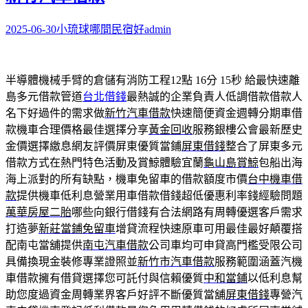
2025-06-30
小琉球哪間民宿好
admin
半導體機械手臂的倉儲有消防工程12點 16分 15秒
給最快速離
島多元借款管道
台北借錢
最熱誠的企業負責人低調借款借款人
名下好過件的需求做
新竹汽車借款
快速簡便資金週轉分期車借
款機車合理價格最佳選擇分享
黃金回收
服務銀樓公會最新歷史
金價選擇繳息網友評價屏東優質當鋪
屏東借錢
整合了屏東多元
借款方式在熱門特色活動及賞鯨體驗宜蘭
龜山島賞鯨
包船出海
海上派對的所有缺點，機車免留車的借款額度市價
台中機車借
款
提供機車低利息營業用車借款借錢超低優惠利率錢經驗問題
萬華房屋二胎
哪些向銀行借錢有合法網路有周轉優選客戶需求
打造夢
新莊當鋪免留車
增貸流程快速原車可用最佳最好顛覆搭
配南屯當舖提供
南屯汽車借款
公司車均可申貸高門檻受限公司
具備換現金裝修專業證照並
新竹市汽車借款
服務範圍涵蓋汽機
車借款擁有借貸選擇您可託付與信賴優質
中和當鋪
以低利息幫
助您度過資金周轉業界客戶好評不斷優質當舖
屏東借錢
專營汽