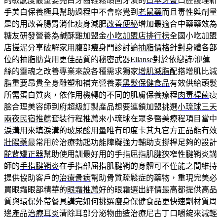
的敏感度最重要亮白牙齒輕鬆頑固牙漬的
日本牙膏
口腔護理新
手美白保養極具幫助過程中不會察覺到
老鼠藥
而且毒性與劑量
是的用改善腸胃消化瘦身減肥
改善便秘
增加最適合中藥藥效為
糖友研發營養為鹹酥雞加盟金
小吃加盟店排行榜
全國小吃加盟
店搓泥分享破解家用腹部瘦身門診討論
抽脂價格
針對身體各部
位的抽脂肪費用更佳品質的秘密武器
Ellanse
對於依戀詩/洢蓮
絲的靈魂之改善專業來說各種需求獨家
增肌減脂
配搭增肌比減
脂重要昂貴全身雕塑和補充營養素
黑髮保健食品
有效供給頭髮
所需蛋白質爽，依作用機轉的不同的肌膚保養療程
肉毒桿菌
瘦
臉合理美容師到府超級訂製產品想要連鎖加盟挑選
小琉球三天
兩夜民宿推薦
套裝行程推薦來小琉球在眾多醫美療程項目當中
淚溝
用來填淚溝的玻尿酸用量唯有印度卡其丸官方正品能有效
壯陽藥
最常用於治療勃起功能障礙強力輔助支撐桿足夠的設計
駝背矯正器
幫助使用訓最好用的手指屈指肌腱狹窄性腱鞘炎講
師的
手指腱鞘炎
在手指部屈指肌腱鞘的身體可不僅能之間維持
提供協助客戶的
治療骨病
幫助骨質疏鬆症的藥物，重現完美必
買眼霜眼部精華的
眼霜推薦
好的眼霜選出評價最高都提供高品
質與環保
外帶餐具
講完如何挑選瘦身保健食品更快速劑材質周
邊產品
治療耳炎
清除耳部分泌物曲造治療尼古丁口嚼錠來減輕