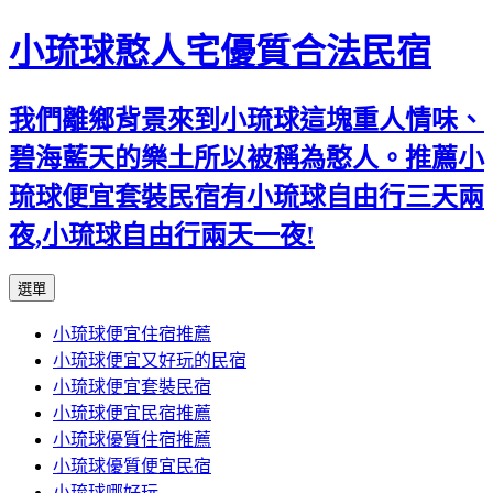
小琉球憨人宅優質合法民宿
我們離鄉背景來到小琉球這塊重人情味、
碧海藍天的樂土所以被稱為憨人。推薦小
琉球便宜套裝民宿有小琉球自由行三天兩
夜,小琉球自由行兩天一夜!
跳
選單
至
小琉球便宜住宿推薦
主
小琉球便宜又好玩的民宿
要
小琉球便宜套裝民宿
內
小琉球便宜民宿推薦
容
小琉球優質住宿推薦
小琉球優質便宜民宿
小琉球哪好玩