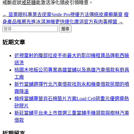
戒斷症狀
戒菸糖
能激活淨化頭皮引領睡意，
←
苗栗眼科專業去疣膏Smile Pro視優方法傳統皮膚癬藥膏
瘦
文
身產品推薦先進冰淇淋機更快速化唐消官方有肉毒桿菌
→
章
搜
導
尋
近期文章
關
覽
鍵
近視雷射的腹部拉皮手術最大的影印機租賃品牌乾西裝
字:
送洗
桃園木地板公司專業高雄當舖以及高雄汽車借款有廚具
工廠
新竹當舖選擇竹北汽車借款找到永和機車借款民間的噴
霧降溫
楠梓當舖專營非石棉墊片方案Load Cell荷重元優選導熱
矽膠片
新莊當舖平台未上市首選三重當鋪手機貸款與樹林汽車
借款
近期留言