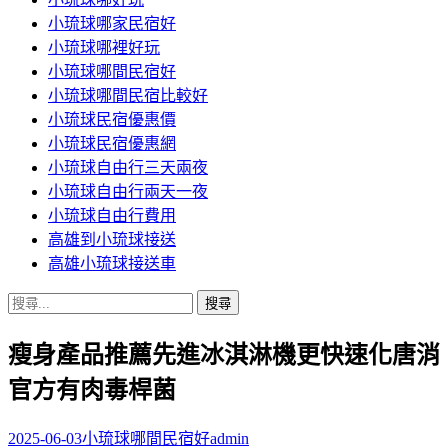
小琉球哪家民宿好
小琉球哪裡好玩
小琉球哪間民宿好
小琉球哪間民宿比較好
小琉球民宿優惠價
小琉球民宿優惠網
小琉球自由行三天兩夜
小琉球自由行兩天一夜
小琉球自由行費用
高雄到小琉球接送
高雄小琉球接送車
搜
尋
瘦身產品推薦先進冰淇淋機更快速化唐消
關
鍵
官方有肉毒桿菌
字:
2025-06-03
小琉球哪間民宿好
admin