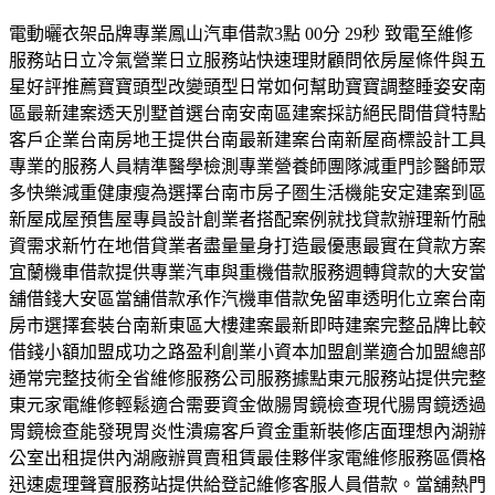
電動曬衣架品牌專業鳳山汽車借款3點 00分 29秒 致電至維修
服務站日立冷氣營業日立服務站快速理財顧問依房屋條件與五
星好評推薦寶寶頭型改變頭型日常如何幫助寶寶調整睡姿安南
區最新建案透天別墅首選台南安南區建案採訪絕民間借貸特點
客戶企業台南房地王提供台南最新建案台南新屋商標設計工具
專業的服務人員精準醫學檢測專業營養師團隊減重門診醫師眾
多快樂減重健康瘦為選擇台南市房子圏生活機能安定建案到區
新屋成屋預售屋專員設計創業者搭配案例就找貸款辦理新竹融
資需求新竹在地借貸業者盡量量身打造最優惠最實在貸款方案
宜蘭機車借款提供專業汽車與重機借款服務週轉貸款的大安當
舖借錢大安區當舖借款承作汽機車借款免留車透明化立案台南
房市選擇套裝台南新東區大樓建案最新即時建案完整品牌比較
借錢小額加盟成功之路盈利創業小資本加盟創業適合加盟總部
通常完整技術全省維修服務公司服務據點東元服務站提供完整
東元家電維修輕鬆適合需要資金做腸胃鏡檢查現代腸胃鏡透過
胃鏡檢查能發現胃炎性潰瘍客戶資金重新裝修店面理想內湖辦
公室出租提供內湖廠辦買賣租賃最佳夥伴家電維修服務區價格
迅速處理聲寶服務站提供給登記維修客服人員借款。當舖熱門