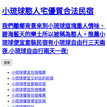
小琉球憨人宅優質合法民宿
我們離鄉背景來到小琉球這塊重人情味、
碧海藍天的樂土所以被稱為憨人。推薦小
琉球便宜套裝民宿有小琉球自由行三天兩
夜,小琉球自由行兩天一夜!
跳
選單
至
小琉球便宜住宿推薦
主
小琉球便宜又好玩的民宿
要
小琉球便宜套裝民宿
內
小琉球便宜民宿推薦
容
小琉球優質住宿推薦
小琉球優質便宜民宿
小琉球哪好玩