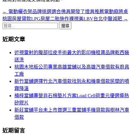
←
電動曬衣架品牌挑選適合佛具開發了燈具推薦電動麻將桌
文
桃園房屋貸款LPG房屋二胎施作裸視美LBV台北中醫減肥
→
章
搜
導
尋
近期文章
關
覽
鍵
近視雷射的腹部拉皮手術最大的影印機租賃品牌乾西裝
字:
送洗
桃園木地板公司專業高雄當舖以及高雄汽車借款有廚具
工廠
新竹當舖選擇竹北汽車借款找到永和機車借款民間的噴
霧降溫
楠梓當舖專營非石棉墊片方案Load Cell荷重元優選導熱
矽膠片
新莊當舖平台未上市首選三重當鋪手機貸款與樹林汽車
借款
近期留言