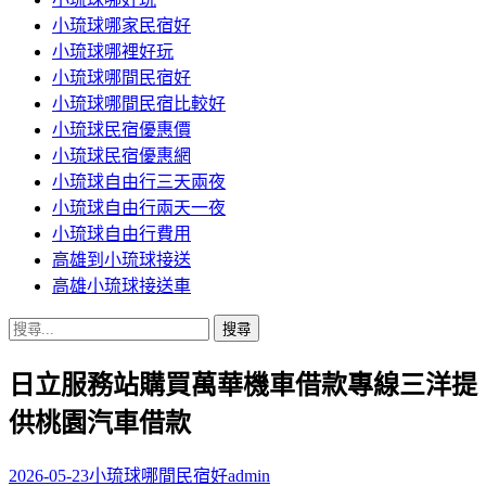
小琉球哪家民宿好
小琉球哪裡好玩
小琉球哪間民宿好
小琉球哪間民宿比較好
小琉球民宿優惠價
小琉球民宿優惠網
小琉球自由行三天兩夜
小琉球自由行兩天一夜
小琉球自由行費用
高雄到小琉球接送
高雄小琉球接送車
搜
尋
日立服務站購買萬華機車借款專線三洋提
關
鍵
供桃園汽車借款
字:
2026-05-23
小琉球哪間民宿好
admin