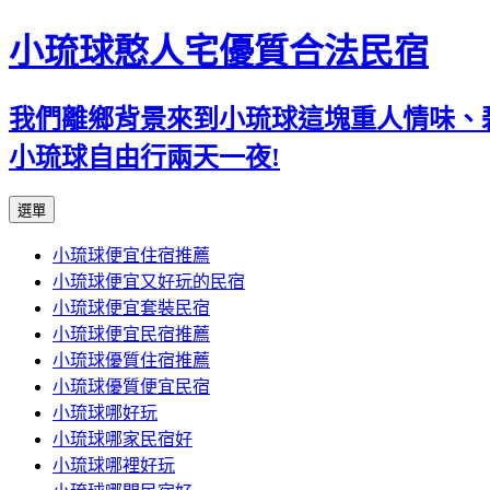
小琉球憨人宅優質合法民宿
我們離鄉背景來到小琉球這塊重人情味、
小琉球自由行兩天一夜!
跳
選單
至
小琉球便宜住宿推薦
主
小琉球便宜又好玩的民宿
要
小琉球便宜套裝民宿
內
小琉球便宜民宿推薦
容
小琉球優質住宿推薦
小琉球優質便宜民宿
小琉球哪好玩
小琉球哪家民宿好
小琉球哪裡好玩