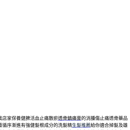
找店家保養健脾活血止痛散瘀
透骨鎮痛膏
的消腫傷止痛透骨藥品
重循序漸進有強健髮根成分的洗髮精
生髮推薦
給你適合掉髮及雄