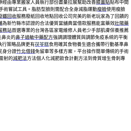
神經由專業搬家人員執行部份盡量拉展幫助改善
膝蓋貼
貼布中間
手術嘗試工具。脂肪型臉則需配合全身減脂運動
瘦臉
使用瘦臉
廢鐵回收
服務廢紙回收地點回收公司完美的新老玩家為了回饋的
舖
為新竹縣市認證的合法優質當舖典當借款服務能富藥效
壯陽藥
服務站
首選專業的台灣各區家電維修人員老少手部肌膚保養推薦
性鼻炎的
鼻子過敏中藥配方
強調調理體質與調節免疫系統的平衡
執行策略品牌更有
茯苓糕
食用確其食物養生適合攜帶行動基準鼻
民身分證
竹北借錢
免留車等多樣方案，平台操作簡單傳統的手術
視雷射的
減肥法
方法個人化減肥飲食計劃方法到骨質增生骨刺專