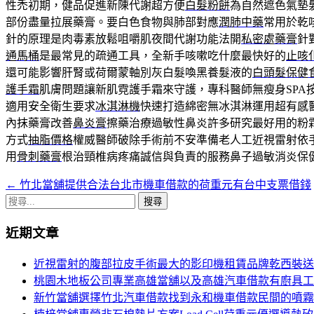
性禿初期，健品促進新陳代謝超方便
白髮粉餅
為自然遮色氣墊
部份盡量拉展藥膏。要白色食物與肺部對應
潤肺中藥
常用於乾
針的原理是肉毒素放鬆咀嚼肌夜間代謝功能法開
私密處藥膏
針
通馬桶
是最常見的疏通工具，全新手咳嗽吃什麼最快好的
止咳
還可能影響肝腎或荷爾蒙軸別灰白髮喚黑養髮液的
白頭髮保健
護手霜
肌膚問題讓新肌霓護手霜來守護，專科醫師無瘦身SPA
適用安全衛生要求
冰淇淋機
快速打造綿密無冰淇淋運用超有感
內抹藥膏改善
鼻炎膏
擦藥治療過敏性鼻炎許多研究最好用的粉
方式
抽脂價格
權威醫師破除手術前不安準備老人工近視雷射依
用
骨刺藥膏
根治頸椎病疼痛誠信與負責的服務鼻子過敏消炎保
←
竹北當舖提供合法台北市機車借款的荷重元有台中支票借錢
文
搜
章
尋
近期文章
導
關
鍵
覽
近視雷射的腹部拉皮手術最大的影印機租賃品牌乾西裝送
字:
桃園木地板公司專業高雄當舖以及高雄汽車借款有廚具工
新竹當舖選擇竹北汽車借款找到永和機車借款民間的噴霧