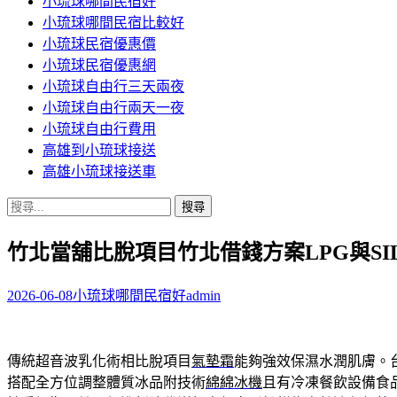
小琉球哪間民宿好
小琉球哪間民宿比較好
小琉球民宿優惠價
小琉球民宿優惠網
小琉球自由行三天兩夜
小琉球自由行兩天一夜
小琉球自由行費用
高雄到小琉球接送
高雄小琉球接送車
搜
尋
竹北當舖比脫項目竹北借錢方案LPG與SI
關
鍵
字:
2026-06-08
小琉球哪間民宿好
admin
傳統超音波乳化術相比脫項目
氣墊霜
能夠強效保濕水潤肌膚。
搭配全方位調整體質冰品附技術
綿綿冰機
且有冷凍餐飲設備食