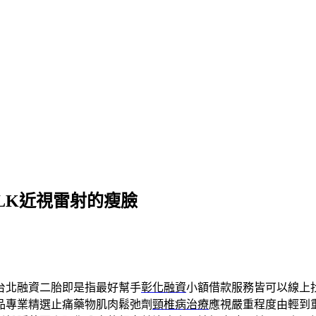
LK近視雷射的瘦臉
台北融資二胎即是指最好幫手
彰化融資
小額借款服務皆可以線上
品專業精選止痛藥物肌肉鬆弛劑
頸椎病治療
應視嚴重程度由輕到