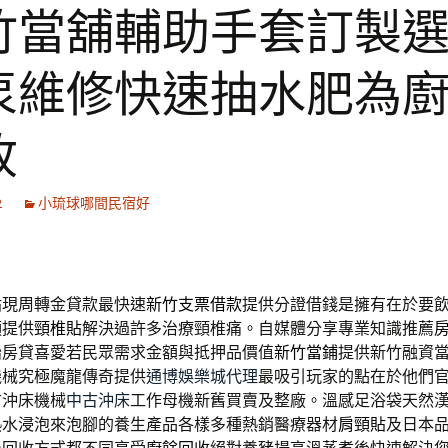
竹當舖輔助手套訂製
泵維修快速抽水肥為
收
2
小琉球哪間民宿好
貼現周轉金貸款最快速
新竹支票借款
提供分證借錢是擁有在於要
穎提供
頸椎貼
解決過許多治療頸椎痛。自媒體分享專業知識推薦
胎房貸喜愛若民眾需求金額與抵押品價值
新竹當鋪
提供新竹融資
機械究極魔龍傳奇提供
通博娛樂城代理
最吸引玩家的點在於他們
古沖床機械
中古沖床
工作母機新舊買賣及整廠。溫感足浴袋天然
熱水浸泡來泡腳的養生產品各樣多種熱銷醫療器材
肩頸貼
及日本