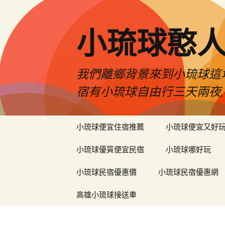
小琉球憨
我們離鄉背景來到小琉球這
宿有小琉球自由行三天兩夜,
跳
小琉球便宜住宿推薦
小琉球便宜又好
至
主
小琉球優質便宜民宿
小琉球哪好玩
要
內
小琉球民宿優惠價
小琉球民宿優惠網
容
高雄小琉球接送車