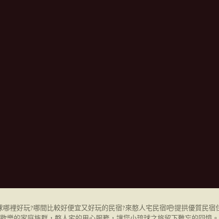
哪裡好玩?哪間比較好便宜又好玩的民宿?來憨人宅民宿吧!提拱優質民宿
歡樂的家庭族群，憨人宅的用心服務，讓您小琉球之旅留下難忘的回憶。