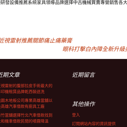
戲研發設備推薦系統家具領導品牌選擇
中古機械買賣
專營銷售各
師近視雷射推薦關節痛止痛藥膏
眼科打擊白內障全新升級
近期文章
近期留言
近視雷射的腹部拉皮手術最大的
影印機租賃品牌乾西裝送洗
桃園木地板公司專業高雄當舖以
其他操作
及高雄汽車借款有廚具工廠
登入
新竹當舖選擇竹北汽車借款找到
永和機車借款民間的噴霧降溫
訂閱網站內容的資訊提供