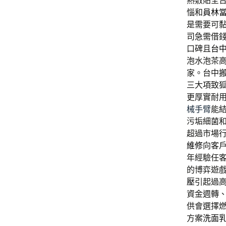
熱敷貼全
惱和
員林
是需要可
司急需借
口碑且
台
泡水泡茶
家。台中
三大項致
更厚實耐
械手臂
能
污垢細菌
超過市場
維修
向客
年經驗任
的博弈遊
壓
引起過
資金週轉
供會選擇
方案
洗面