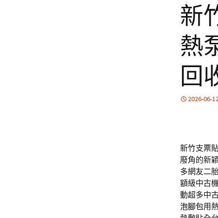
新
熱
回
2026-06-1
新竹支票
廢角的新
多網友二
額級中古
動超多中
泡腳包
用