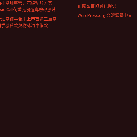
楠梓當舖專營非石棉墊片方案
訂閱留言的資訊提供
oad Cell荷重元優選導熱矽膠片
WordPress.org 台灣繁體中文
新莊當舖平台未上市首選三重當
鋪手機貸款與樹林汽車借款