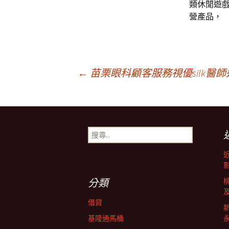
類休閒遊
營產品，
文
←
苗栗眼科顧客服務視優silk醫
章
搜
導
尋
關
鍵
覽
字:
分類
借貸
基隆通馬桶