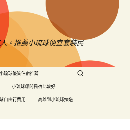
憨人。推薦小琉球便宜套裝民
搜
小琉球優質住宿推薦
尋
關
小琉球哪間民宿比較好
鍵
字:
球自由行費用
高雄到小琉球接送