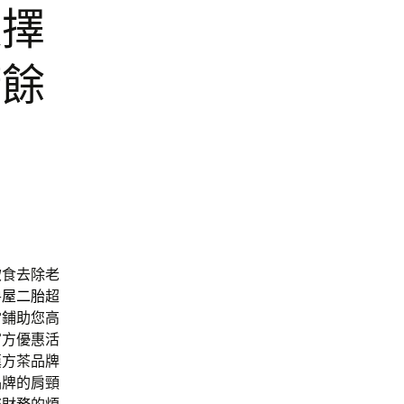
選擇
廚餘
飲食去除老
房屋二胎
超
當鋪助您高
官方優惠活
漢方茶品牌
品牌的肩頸