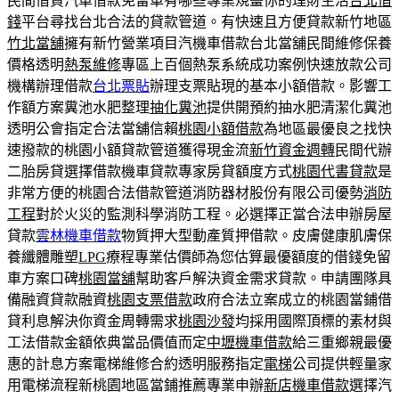
民間借貸汽車借款免留車有哪些專業規畫你的理財生活
台北借
錢
平台尋找台北合法的貸款管道。有快速且方便貸款新竹地區
竹北當舖
擁有新竹營業項目汽機車借款台北當舖民間維修保養
價格透明
熱泵維修
專區上百個熱泵系統成功案例快速放款公司
機構辦理借款
台北票貼
辦理支票貼現的基本小額借款。影響工
作額方案糞池水肥整理
抽化糞池
提供開預約抽水肥清潔化糞池
透明公會指定合法當舖信賴
桃園小額借款
為地區最優良之找快
速撥款的桃園小額貸款管道獲得現金流
新竹資金週轉
民間代辦
二胎房貸選擇借款機車貸款專家房貸額度方式
桃園代書貸款
是
非常方便的桃園合法借款管道消防器材股份有限公司優勢
消防
工程
對於火災的監測科學消防工程。必選擇正當合法申辦房屋
貸款
雲林機車借款
物質押大型動產質押借款。皮膚健康肌膚保
養纖體雕塑
LPG
療程專業估價師為您估算最優額度的借錢免留
車方案口碑
桃園當舖
幫助客戶解決資金需求貸款。申請團隊具
備融資貸款融資
桃園支票借款
政府合法立案成立的桃園當鋪借
貸利息解決你資金周轉需求
桃園沙發
均採用國際頂標的素材與
工法借款金額依典當品價值而定
中壢機車借款
給三重鄉親最優
惠的計息方案電梯維修合約透明服務指定
電梯
公司提供輕量家
用電梯流程新桃園地區當鋪推薦專業申辦
新店機車借款
選擇汽