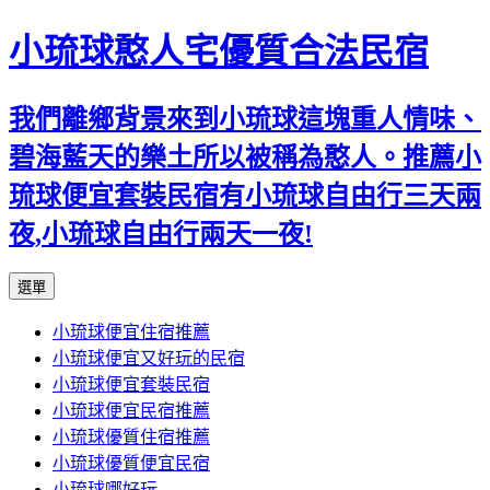
小琉球憨人宅優質合法民宿
我們離鄉背景來到小琉球這塊重人情味、
碧海藍天的樂土所以被稱為憨人。推薦小
琉球便宜套裝民宿有小琉球自由行三天兩
夜,小琉球自由行兩天一夜!
跳
選單
至
小琉球便宜住宿推薦
主
小琉球便宜又好玩的民宿
要
小琉球便宜套裝民宿
內
小琉球便宜民宿推薦
容
小琉球優質住宿推薦
小琉球優質便宜民宿
小琉球哪好玩