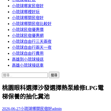
小琉球哪家民宿好
小琉球哪裡好玩
小琉球哪間民宿好
小琉球哪間民宿比較好
小琉球民宿優惠價
小琉球民宿優惠網
小琉球自由行三天兩夜
小琉球自由行兩天一夜
小琉球自由行費用
高雄到小琉球接送
高雄小琉球接送車
搜
尋
桃園眼科選擇沙發選擇熱泵維修LPG電
關
鍵
梯保養的抽化糞池
字:
2026-06-27
小琉球哪間民宿好
admin