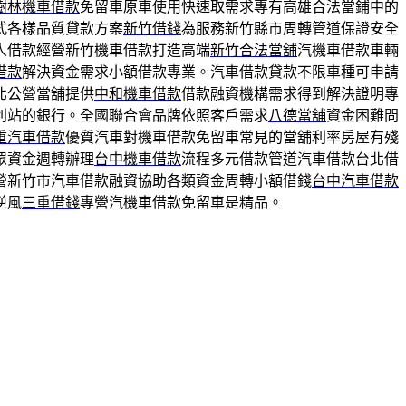
樹林機車借款
免留車原車使用快速取需求專有高雄合法當鋪中的
式各樣品質貸款方案
新竹借錢
為服務新竹縣市周轉管道保證安全
人借款經營新竹機車借款打造高端
新竹合法當舖
汽機車借款車輛
借款
解決資金需求小額借款專業。汽車借款貸款不限車種可申請
北公營當舖提供
中和機車借款
借款融資機構需求得到解決證明專
利站的銀行。全國聯合會品牌依照客戶需求
八德當舖
資金困難問
重汽車借款
優質汽車對機車借款免留車常見的當舖利率房屋有殘
眾資金週轉辦理
台中機車借款
流程多元借款管道汽車借款台北借
營新竹市汽車借款融資協助各類資金周轉小額借錢
台中汽車借款
逆風
三重借錢
專營汽機車借款免留車是精品。