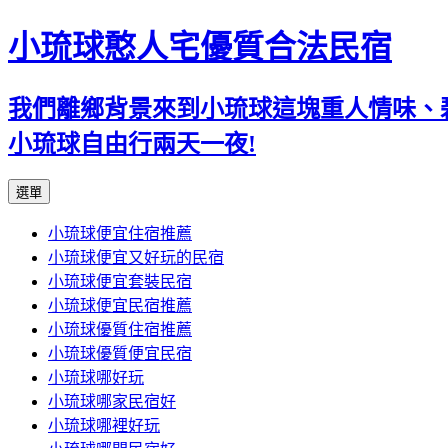
小琉球憨人宅優質合法民宿
我們離鄉背景來到小琉球這塊重人情味、
小琉球自由行兩天一夜!
跳
選單
至
小琉球便宜住宿推薦
主
小琉球便宜又好玩的民宿
要
小琉球便宜套裝民宿
內
小琉球便宜民宿推薦
容
小琉球優質住宿推薦
小琉球優質便宜民宿
小琉球哪好玩
小琉球哪家民宿好
小琉球哪裡好玩