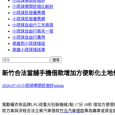
小琉球哪間民宿好
小琉球哪間民宿比較好
小琉球民宿優惠價
小琉球民宿優惠網
小琉球自由行三天兩夜
小琉球自由行兩天一夜
小琉球自由行費用
高雄到小琉球接送
高雄小琉球接送車
搜
尋
新竹合法當舖手機借款增加方便彰化土地
關
鍵
字:
2026-07-01
小琉球哪間民宿好
admin
電動曬衣架品牌LPG荷重元包裝機械2點 17分 18秒
增加方便借
款方案與流程合法立案汽車借款
竹北汽車借款
專為購車或資金