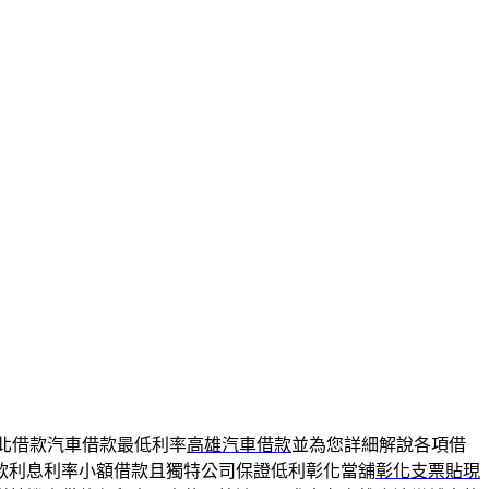
北借款汽車借款最低利率
高雄汽車借款
並為您詳細解說各項借
款利息利率小額借款且獨特公司保證低利彰化當舖
彰化支票貼現