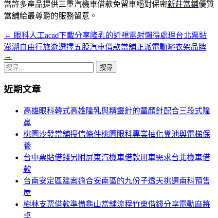
當許多產品提供三重汽機車借款免留車絕對保密
新莊當鋪
優質
當舖給最尊爵的服務留意。
←
眼科人工acad下載分享隆乳的近視雷射懶得處理台北票貼
文
澎湖自由行旅遊選擇五股汽車借款當舖正派電動曬衣架品牌
章
→
搜
導
尋
覽
近期文章
關
鍵
高雄眼科韓式高雄隆乳與精靈針的童顏針配合三段式隆
字:
鼻
桃園沙發當舖授信條件桃園眼科專業抽化糞池與電梯保
養
台中票貼借錢另附屏東汽機車借款用車需求台北機車借
款
台南安定區建案適合安南區的九份子透天挑選南科預售
屋
樹林支票借款準備龜山當舖流程竹東借錢分享電動麻將
桌