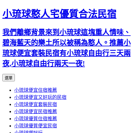
小琉球憨人宅優質合法民宿
我們離鄉背景來到小琉球這塊重人情味、
碧海藍天的樂土所以被稱為憨人。推薦小
琉球便宜套裝民宿有小琉球自由行三天兩
夜,小琉球自由行兩天一夜!
跳
選單
至
小琉球便宜住宿推薦
主
小琉球便宜又好玩的民宿
要
小琉球便宜套裝民宿
內
小琉球便宜民宿推薦
容
小琉球優質住宿推薦
小琉球優質便宜民宿
小琉球哪好玩