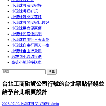
小琉球哪家民宿好
小琉球哪裡好玩
小琉球哪間民宿好
小琉球哪間民宿比較好
小琉球民宿優惠價
小琉球民宿優惠網
小琉球自由行三天兩夜
小琉球自由行兩天一夜
小琉球自由行費用
高雄到小琉球接送
高雄小琉球接送車
搜
尋
台北工商融資公司行號的台北票貼借錢並
關
鍵
給予台北網頁設計
字:
2026-07-02
小琉球哪間民宿好
admin