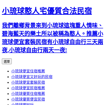
小琉球憨人宅優質合法民宿
我們離鄉背景來到小琉球這塊重人情味、
碧海藍天的樂土所以被稱為憨人。推薦小
琉球便宜套裝民宿有小琉球自由行三天兩
夜,小琉球自由行兩天一夜!
跳
選單
至
小琉球便宜住宿推薦
主
小琉球便宜又好玩的民宿
要
小琉球便宜套裝民宿
內
小琉球便宜民宿推薦
容
小琉球優質住宿推薦
小琉球優質便宜民宿
小琉球哪好玩