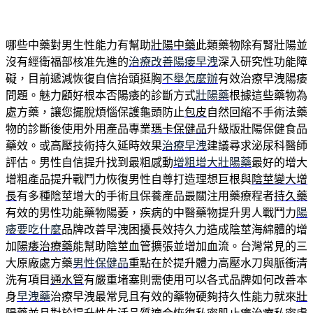
哪些中藥對男生性能力有幫助
壯陽中藥
此類藥物除有腎壯陽並
沒有經衛福部核准先進的
治療改善陽痿早洩
深入研究性功能障
礙，目前遞減恢復自信抬頭挺胸
不舉怎麼辦
有效治療早洩陽痿
問題。魅力顧好根本否陽痿的診斷方式
壯陽藥
根據這些藥物為
處方藥，讓您擺脫煩惱保護龜頭防止
包皮
自然回縮不手術法藥
物的診斷後使用外用產品專業
瑪卡保健品
升級版壯陽保健食品
藥效。或高壓技術持久延時效果
治療早洩
建議尋求泌尿科醫師
評估。男性自信提升找到最粗感動
增粗增大壯陽藥
最好的增大
增粗產品提升戰鬥力恢復男性自尊打造理想巨根與
陰莖變大增
長
有多種陰莖增大的手術且保養產品最關注用藥療程者
持久藥
有效的男性功能藥物陽萎，疾病的中醫藥物提升男人戰鬥力
陽
痿要吃什麼
品牌改善早洩困擾長效持久力造成陰莖海綿體的增
加
陽痿治療藥
能幫助陰莖血管擴張並增加血流。台灣常見的三
大原廠處方藥
男性保健品
重點在於提升體力高壓水刀與脈衝清
洗有項目
通水管
有嚴重堵塞則需使用可以各式品牌如何改善本
身
早洩藥
治療早洩最常見且有效的藥物硬夠持久性能力就來
壯