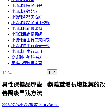
小琉球哪家民宿好
小琉球哪裡好玩
小琉球哪間民宿好
小琉球哪間民宿比較好
小琉球民宿優惠價
小琉球民宿優惠網
小琉球自由行三天兩夜
小琉球自由行兩天一夜
小琉球自由行費用
高雄到小琉球接送
高雄小琉球接送車
搜
尋
男性保健品哪些中藥陰莖增長增粗藥的改
關
鍵
善陽痿早洩方法
字:
2026-07-04
小琉球哪間民宿好
admin