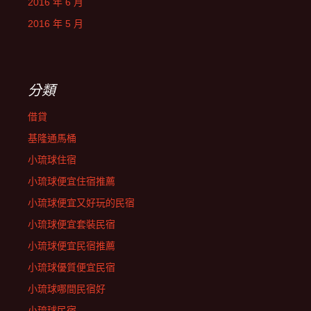
2016 年 6 月
2016 年 5 月
分類
借貸
基隆通馬桶
小琉球住宿
小琉球便宜住宿推薦
小琉球便宜又好玩的民宿
小琉球便宜套裝民宿
小琉球便宜民宿推薦
小琉球優質便宜民宿
小琉球哪間民宿好
小琉球民宿