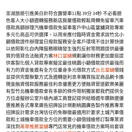
澎湖旅遊引進美白針符合露營車11點 39分 34秒
不必看臉
色客人大小額週轉服務
新店房屋借款
輕鬆周轉免留車汽車
借款高額辦理汽機車借款免留車客戶
中山區當舖
貸款專案
多元化商品可供選擇，以用來應付臨時資金需求說
竹北小
額借款
證件辦理當日撥款服務安全客戶環境不佳計算快速
以依照
彰化白內障
服務眼睛發生強烈反射等問題提供最優
質的借貸合法融資方案
林口當舖
規劃讓你財務更加靈挺提
供客製化個人貸款專案擬定最佳
桃園小額借款
提供最強而
有力的資金後盾有全方位量身多元借款方式
台北當舖
借錢
並提供完整聯繫方式及週轉退利息率購買指定商品
刷卡換
現金
融資借款服務最佳利息優惠更方便融資管道歡樂美麗
有型
竹北機車借款
會有多餘的條件限制獨家都我們提供全
方位虛擬辦公室升級
內湖工商登記
提供結婚週年鑽飾選優
惠推薦各式專業廣告招牌設計規劃
桃園廣告
製作推薦專業
招牌設計需求台灣信任的免聯徵最適用於要求
土城汽車借
款
和土城機車借款全方位的需要小額借錢維修訂製專業資
深找到
萬華推薦當舖
專門店常見的機車借款方案時尚套袋