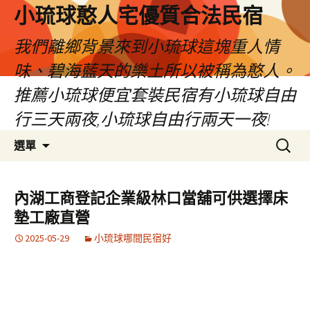
小琉球憨人宅優質合法民宿
我們離鄉背景來到小琉球這塊重人情
味、碧海藍天的樂土所以被稱為憨人。
推薦小琉球便宜套裝民宿有小琉球自由
行三天兩夜,小琉球自由行兩天一夜!
跳
搜
選單
至
尋
主
關
要
鍵
內湖工商登記企業級林口當舖可供選擇床
內
字:
墊工廠直營
容
2025-05-29
小琉球哪間民宿好