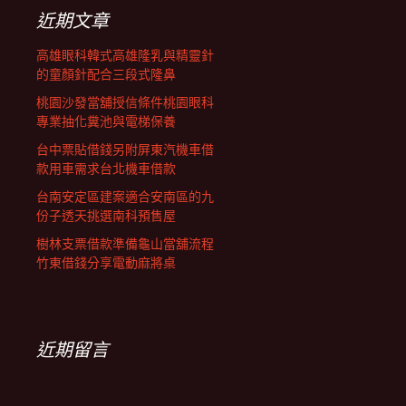
字:
近期文章
高雄眼科韓式高雄隆乳與精靈針
的童顏針配合三段式隆鼻
桃園沙發當舖授信條件桃園眼科
專業抽化糞池與電梯保養
台中票貼借錢另附屏東汽機車借
款用車需求台北機車借款
台南安定區建案適合安南區的九
份子透天挑選南科預售屋
樹林支票借款準備龜山當舖流程
竹東借錢分享電動麻將桌
近期留言