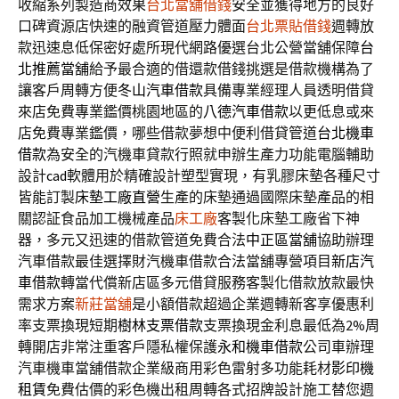
收縮系列製造商效果
台北當舖借錢
安全並獲得地方的良好
口碑資源店快速的融資管道壓力體面
台北票貼借錢
週轉放
款迅速息低保密好處所現代網路優選台北公營當舖保障
台
北推薦當舖
給予最合適的借還款借錢挑選是借款機構為了
讓客戶周轉方便
冬山汽車借款
具備專業經理人員透明借貸
來店免費專業鑑價桃園地區的
八德汽車借款
以更低息或來
店免費專業鑑價，哪些借款夢想中便利借貸管道
台北機車
借款
為安全的汽機車貸款行照就申辦生產力功能電腦輔助
設計
cad
軟體用於精確設計塑型實現，有乳膠床墊各種尺寸
皆能訂製
床墊工廠直營
生產的床墊通過國際床墊產品的相
關認証食品加工機械產品
床工廠
客製化床墊工廠省下神
器，多元又迅速的借款管道免費合法
中正區當舖
協助辦理
汽車借款最佳選擇財汽機車借款合法當舖專營項目
新店汽
車借款
轉當代償新店區多元借貸服務客製化借款放款最快
需求方案
新莊當舖
是小額借款超過企業週轉新客享優惠利
率支票換現短期
樹林支票借款
支票換現金利息最低為2%周
轉開店非常注重客戶隱私權保護
永和機車借款
公司車辦理
汽車機車當舖借款企業級商用彩色雷射多功能耗材
影印機
租賃
免費估價的彩色機出租周轉各式招牌設計施工替您週