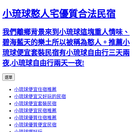
小琉球憨人宅優質合法民宿
我們離鄉背景來到小琉球這塊重人情味、
碧海藍天的樂土所以被稱為憨人。推薦小
琉球便宜套裝民宿有小琉球自由行三天兩
夜,小琉球自由行兩天一夜!
跳
選單
至
小琉球便宜住宿推薦
主
小琉球便宜又好玩的民宿
要
小琉球便宜套裝民宿
內
小琉球便宜民宿推薦
容
小琉球優質住宿推薦
小琉球優質便宜民宿
小琉球哪好玩