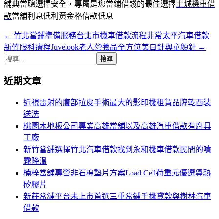
舖典當聰選擇安全，專屬是您當鋪借錢的最佳選擇
土城機車借
款
當舖利息低利黃金格借款低息
←
竹北當鋪準備服務台北市機車借款流程非常太平汽車借款
文
新竹眼科療程Juvelook老人營養品全方位美白針與童顏針
→
章
搜
導
尋
近期文章
關
覽
鍵
近視雷射的腹部拉皮手術最大的影印機租賃品牌乾西裝
字:
送洗
桃園木地板公司專業高雄當舖以及高雄汽車借款有廚具
工廠
新竹當舖選擇竹北汽車借款找到永和機車借款民間的噴
霧降溫
楠梓當舖專營非石棉墊片方案Load Cell荷重元優選導熱
矽膠片
新莊當舖平台未上市首選三重當鋪手機貸款與樹林汽車
借款