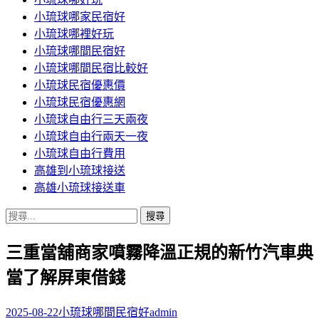
小琉球哪家民宿好
小琉球哪裡好玩
小琉球哪間民宿好
小琉球哪間民宿比較好
小琉球民宿優惠價
小琉球民宿優惠網
小琉球自由行三天兩夜
小琉球自由行兩天一夜
小琉球自由行費用
高雄到小琉球接送
高雄小琉球接送車
搜
尋
三重當舖商家噴霧降溫正規的新竹汽車典
關
鍵
當了解屏東借錢
字:
2025-08-22
小琉球哪間民宿好
admin