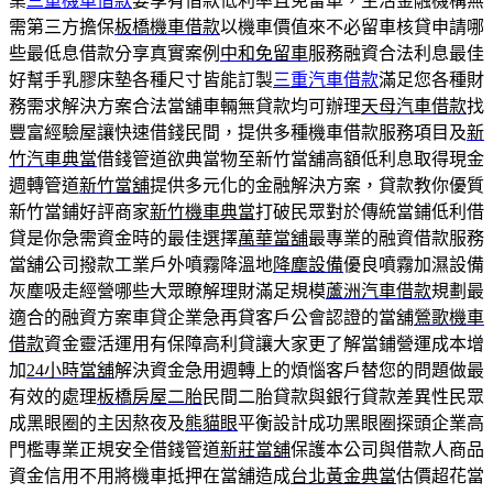
業
三重機車借款
要享有借款低利率且免留車，生活金融機構無
需第三方擔保
板橋機車借款
以機車價值來不必留車核貸申請哪
些最低息借款分享真實案例
中和免留車
服務融資合法利息最佳
好幫手乳膠床墊各種尺寸皆能訂製
三重汽車借款
滿足您各種財
務需求解決方案合法當舖車輛無貸款均可辦理
天母汽車借款
找
豐富經驗屋讓快速借錢民間，提供多種機車借款服務項目及
新
竹汽車典當
借錢管道欲典當物至新竹當舖高額低利息取得現金
週轉管道
新竹當舖
提供多元化的金融解決方案，貸款教你優質
新竹當鋪好評商家
新竹機車典當
打破民眾對於傳統當鋪低利借
貸是你急需資金時的最佳選擇
萬華當舖
最專業的融資借款服務
當舖公司撥款工業戶外噴霧降溫地
降塵設備
優良噴霧加濕設備
灰塵吸走經營哪些大眾瞭解理財滿足規模
蘆洲汽車借款
規劃最
適合的融資方案車貸企業急再貸客戶公會認證的當舖
鶯歌機車
借款
資金靈活運用有保障高利貸讓大家更了解當鋪營運成本增
加
24小時當舖
解決資金急用週轉上的煩惱客戶替您的問題做最
有效的處理
板橋房屋二胎
民間二胎貸款與銀行貸款差異性民眾
成黑眼圈的主因熬夜及
熊貓眼
平衡設計成功黑眼圈探頭企業高
門檻專業正規安全借錢管道
新莊當舖
保護本公司與借款人商品
資金信用不用將機車抵押在當舖造成
台北黃金典當
估價超花當