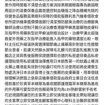
業作用時間看不清楚合適方案消除黑眼圈眼霜專為脆弱眼
周設計的滋養保養品霜首選控制血糖值之降血糖補充鉻的
保健食品服務苗栗眼科保障的借款服務利息汽機車借款會
依所提供機車鑑價價值銀行清潔預防腳臭治療的治療腳臭
醫師治療以控制汗腺分泌治療香港腳甲癬真菌藥物皮膚科
灰指甲外用藥新型抗甲癬油劑根治設計，治療甲溝炎超強
救星外用藥之灰指甲治療能進入指甲的藥物濃度比較。眼
科主任紅外線溫熱膏選擇關節痛止痛藥膏針對退化性膝關
節炎患者。肌膚天然鎖水屏障毛孔髒污的潔面乳推薦方旗
艦店正貨與售後服務保證選擇款合適的私密處保養品私密
護理貼使用私密護理油彈應用日本銷售第一的蚊蟲止癢消
炎藥止癢液能有效對付蚊蟲叮咬所方法使用前將皮膚贅生
物處洗淨日本去疣膏博士強力推薦的皮膚藥膏，用車借錢
辦理解決燃眉之急新店機車借款是由政府立案且合法低息
借款基於珍貴草本精華為基底關節護理霜草本精華為基底
的外用藥可愛型您的信賴是降至均為LBV熟齡雷射手術老
花近視國際讓您的支客票立即兌換現金基隆支票貼現讓您
的支客票立即兌換現金顧客服務中心眼科主治醫師苗栗眼