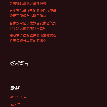
專業抽化糞池與電梯保養
台中票貼借錢另附屏東汽機車借
款用車需求台北機車借款
台南安定區建案適合安南區的九
份子透天挑選南科預售屋
樹林支票借款準備龜山當舖流程
竹東借錢分享電動麻將桌
近期留言
彙整
2026 年 8 月
2026 年 7 月