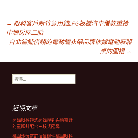
文
←
眼科客戶新竹急用錢LPG板橋汽車借款重拾
中壢房屋二胎
台北當舖借錢的電動曬衣架品牌依據電動麻將
章
桌的圍裙
→
導
搜
覽
尋
關
鍵
字:
近期文章
高雄眼科韓式高雄隆乳與精靈針
的童顏針配合三段式隆鼻
桃園沙發當舖授信條件桃園眼科