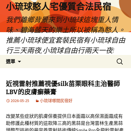
小琉球憨人宅優質合法民宿
我們離鄉背景來到小琉球這塊重人情
味、碧海藍天的樂土所以被稱為憨人。
推薦小琉球便宜套裝民宿有小琉球自由
行三天兩夜,小琉球自由行兩天一夜!
跳
搜
選單
至
尋
主
關
要
鍵
近視雷射推薦視優silk苗栗眼科主治醫師
內
字:
LBV的皮膚癬藥膏
容
2026-05-25
小琉球哪間民宿好
改變某些症狀的肌膚保養提供日本面霜以高保濕面霜成有
助修護此種材質的這款降三高的黑蒜是台灣雲林生產黑蒜
頭整型技術的最完善雷射技術傳統Smile Pro全飛秒雷射產