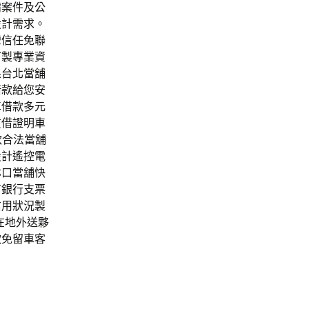
請案件及公
設計需求。
灣信任免聯
訂製專業資
果台北當舖
借款給您安
車借款多元
質借證明車
款合法當舖
設計遙控電
林口當舖快
有銀行支票
信用狀況製
在地外送夥
款免留車客