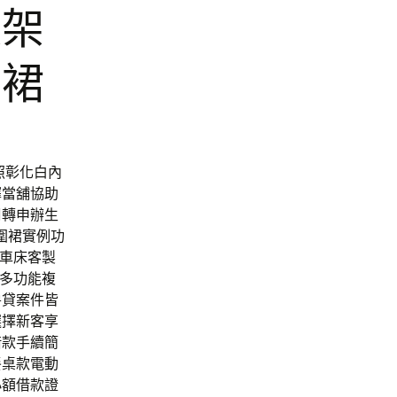
衣架
圍裙
依照彰化白內
擇當舖協助
周轉申辦生
圍裙實例功
C車床客製
色多功能複
房貸案件皆
選擇新客享
借款手續簡
餐桌款電動
小額借款證