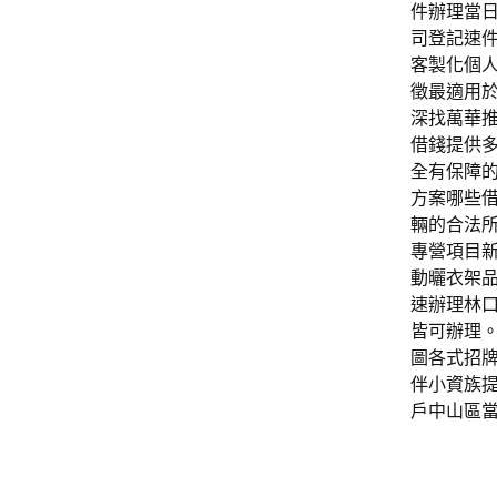
件辦理當
司登記速
客製化個
徵最適用
深找萬華
借錢提供
全有保障
方案哪些
輛的合法
專營項目
動曬衣架
速辦理林
皆可辦理
圖各式招牌
伴小資族
戶中山區