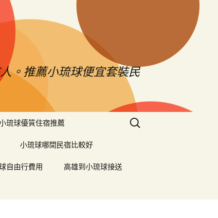
憨人。推薦小琉球便宜套裝民
搜
小琉球優質住宿推薦
尋
關
小琉球哪間民宿比較好
鍵
字:
球自由行費用
高雄到小琉球接送