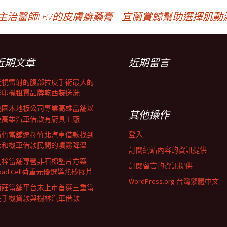
主治醫師LBV的皮膚癬藥膏
宜蘭賞鯨幫助選擇肌動
近期文章
近期留言
近視雷射的腹部拉皮手術最大的
影印機租賃品牌乾西裝送洗
桃園木地板公司專業高雄當舖以
其他操作
及高雄汽車借款有廚具工廠
登入
新竹當舖選擇竹北汽車借款找到
永和機車借款民間的噴霧降溫
訂閱網站內容的資訊提供
楠梓當舖專營非石棉墊片方案
訂閱留言的資訊提供
oad Cell荷重元優選導熱矽膠片
WordPress.org 台灣繁體中文
新莊當舖平台未上市首選三重當
鋪手機貸款與樹林汽車借款