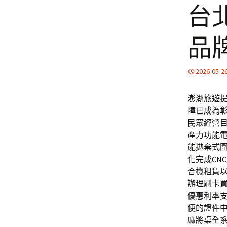
台
品
2026-05-2
澎湖旅遊提
障已成為
民眾經營
產力功能電
能拋棄式圍
化完成CN
合機租賃
辦理刷卡
優惠利率
便的證件
麻將桌全