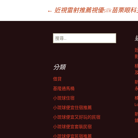
文
←
近視雷射推薦視優silk苗栗眼科
章
搜
尋
導
關
鍵
字:
覽
分類
借貸
基隆通馬桶
小琉球住宿
L
小琉球便宜住宿推薦
小琉球便宜又好玩的民宿
小琉球便宜套裝民宿
小琉球便宜民宿推薦