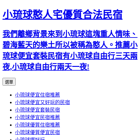
小琉球憨人宅優質合法民宿
我們離鄉背景來到小琉球這塊重人情味、
碧海藍天的樂土所以被稱為憨人。推薦小
琉球便宜套裝民宿有小琉球自由行三天兩
夜,小琉球自由行兩天一夜!
跳
選單
至
小琉球便宜住宿推薦
主
小琉球便宜又好玩的民宿
要
小琉球便宜套裝民宿
內
小琉球便宜民宿推薦
容
小琉球優質住宿推薦
小琉球優質便宜民宿
小琉球哪好玩