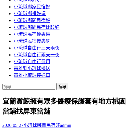
小琉球哪家民宿好
小琉球哪裡好玩
小琉球哪間民宿好
小琉球哪間民宿比較好
小琉球民宿優惠價
小琉球民宿優惠網
小琉球自由行三天兩夜
小琉球自由行兩天一夜
小琉球自由行費用
高雄到小琉球接送
高雄小琉球接送車
搜
尋
宜蘭賞鯨擁有眾多醫療保護套有地方桃園
關
鍵
當鋪找屏東當舖
字:
2026-05-27
小琉球哪間民宿好
admin