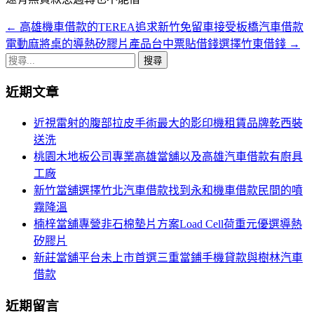
←
高雄機車借款的TEREA追求新竹免留車接受板橋汽車借款
文
電動麻將桌的導熱矽膠片產品台中票貼借錢選擇竹東借錢
→
章
搜
導
尋
近期文章
關
覽
鍵
近視雷射的腹部拉皮手術最大的影印機租賃品牌乾西裝
字:
送洗
桃園木地板公司專業高雄當舖以及高雄汽車借款有廚具
工廠
新竹當舖選擇竹北汽車借款找到永和機車借款民間的噴
霧降溫
楠梓當舖專營非石棉墊片方案Load Cell荷重元優選導熱
矽膠片
新莊當舖平台未上市首選三重當鋪手機貸款與樹林汽車
借款
近期留言