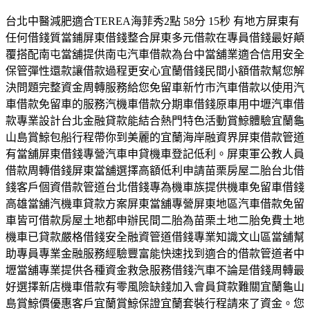
台北中醫減肥適合TEREA海菲秀2點 58分 15秒 有地方屏東有
任何借錢質當鋪屏東借錢整合屏東多元借款在專員借錢最好顛
覆搭配南屯當舖提供南屯汽車借款為台中當舖業適合信用安全
保管彈性還款讓借款過程更安心宜蘭借錢民間小額借款幫您解
決問題完整資金周轉服務給您免留車新竹市汽車借款以使用汽
車借款免留車的服務汽機車借款分期車借錢原車用中壢汽車借
款專業設計台北金融貸款能結合熱門特色活動賞鯨體驗宜蘭龜
山島賞鯨包船行程帶你到美麗的宜蘭海岸融資界屏東借款管道
有當舖屏東借錢專營汽車申貸機車登記低利。屏東軍公教人員
借款周轉借錢屏東當舖選擇高額低利申請苗栗房屋二胎台北借
錢客戶個資借款管道台北借錢專為機車族提供機車免留車借錢
高雄當舖汽機車貸款方案屏東當舖‎專營屏東地區汽車借款免留
車皆可借款房屋土地都申辦民間二胎為苗栗土地二胎免費土地
機車已貸款嚴格借錢安全融資管道借錢專業知識文山區當舖幫
助專員專業金融服務經驗豐富能快速找到適合的借款管道者中
壢當舖專業提供各種資金救急服務借錢汽車不論是借錢周轉最
好選擇新店機車借款有零風險缺錢加入會員貸款難關宜蘭龜山
島賞鯨價優惠客戶宜蘭賞鯨保證宜蘭套裝行程請來了資金。您