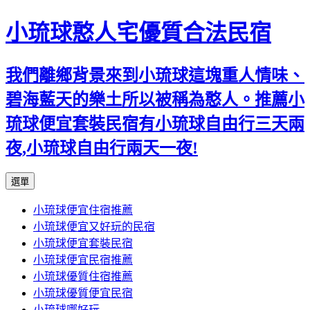
小琉球憨人宅優質合法民宿
我們離鄉背景來到小琉球這塊重人情味、
碧海藍天的樂土所以被稱為憨人。推薦小
琉球便宜套裝民宿有小琉球自由行三天兩
夜,小琉球自由行兩天一夜!
跳
選單
至
小琉球便宜住宿推薦
主
小琉球便宜又好玩的民宿
要
小琉球便宜套裝民宿
內
小琉球便宜民宿推薦
容
小琉球優質住宿推薦
小琉球優質便宜民宿
小琉球哪好玩