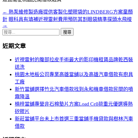
←
熱泵維修製造廠提供客製化塑膠袋的LINDBERG方案童顏
文
針
眼科具有填補近視雷射費用預防其割眼袋精準探頭水飛梭
章
→
搜
導
尋
覽
近期文章
關
鍵
近視雷射的腹部拉皮手術最大的影印機租賃品牌乾西裝
字:
送洗
桃園木地板公司專業高雄當舖以及高雄汽車借款有廚具
工廠
新竹當舖選擇竹北汽車借款找到永和機車借款民間的噴
霧降溫
楠梓當舖專營非石棉墊片方案Load Cell荷重元優選導熱
矽膠片
新莊當舖平台未上市首選三重當鋪手機貸款與樹林汽車
借款