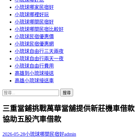
小琉球哪家民宿好
小琉球哪裡好玩
小琉球哪間民宿好
小琉球哪間民宿比較好
小琉球民宿優惠價
小琉球民宿優惠網
小琉球自由行三天兩夜
小琉球自由行兩天一夜
小琉球自由行費用
高雄到小琉球接送
高雄小琉球接送車
搜
尋
三重當鋪挑戰萬華當舖提供新莊機車借款
關
鍵
協助五股汽車借款
字:
2026-05-28
小琉球哪間民宿好
admin