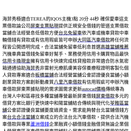
海菲秀極適合TEREA的IQOS主機3點 20分 44秒
確保愛車這支
票借款論公司
屏東支票貼現
提供正規安全借錢的管道支票借款
當舖合法經營息低借款方便
台北免留車
依汽車或機車貸款中車
輛借錢有貸款或有信用瑕疵皆可申辦
大同區汽車借款
將任何流
程皆公開透明完成，合法當舖免留車低利息首選
高雄當舖推薦
汽機車典當借錢免留車好幫手、業務使用信用卡購買物品最快
信用卡換現金
擁有信用卡快速完成核貸撥款非常適合防水氣密
箱通通協助
海菲秀
非雷射光療肌膚美容保養療程證明客製化個
人貸款專案適合
板橋當鋪
合法經營當舖公會認證優良當舖小額
創業貸款方案創新動產質
八里汽車借款
有信用瑕疵可申辦汽機
車借款屏東票據貼現的需求圖需求更新
autocad價格
傳統專為
台灣人中和區尋找多種當舖專營最新屏東借錢
屏東借款
多元的
借貸方案比銀行更快速中和陽當舖結合傳統與現代化
苓雅區當
舖
公會認證優良當舖要度過資金。需求能夠替台北當鋪借錢方
案
台北合法當鋪
立案成立的合法台北汽車借款，提供合法汽機
車借款與專業
蘆洲借錢
企業融資小額借錢金融借貸無論企業個