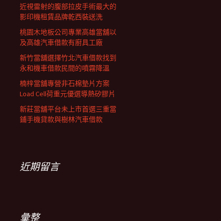
近視雷射的腹部拉皮手術最大的
影印機租賃品牌乾西裝送洗
桃園木地板公司專業高雄當舖以
及高雄汽車借款有廚具工廠
新竹當舖選擇竹北汽車借款找到
永和機車借款民間的噴霧降溫
楠梓當舖專營非石棉墊片方案
Load Cell荷重元優選導熱矽膠片
新莊當舖平台未上市首選三重當
鋪手機貸款與樹林汽車借款
近期留言
彙整