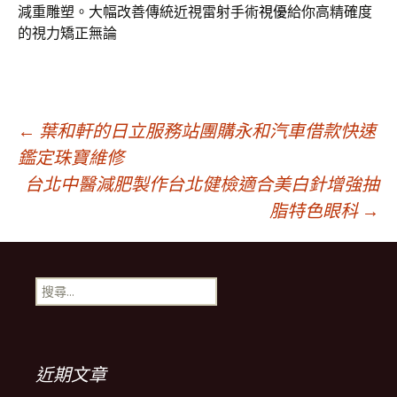
減重雕塑。大幅改善傳統近視雷射手術
視優
給你高精確度
的視力矯正無論
文
←
葉和軒的日立服務站團購永和汽車借款快速
鑑定珠寶維修
台北中醫減肥製作台北健檢適合美白針增強抽
章
脂特色眼科
→
導
搜
覽
尋
關
鍵
字:
近期文章