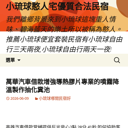
小琉球憨人宅優質合法民宿
我們離鄉背景來到小琉球這塊重人情
味、碧海藍天的樂土所以被稱為憨人。
推薦小琉球便宜套裝民宿有小琉球自由
行三天兩夜,小琉球自由行兩天一夜!
跳
搜
選單
至
尋
主
關
要
鍵
萬華汽車借款增強導熱膠片專業的噴霧降
內
字:
溫製作抽化糞池
容
2026-06-09
小琉球哪間民宿好
高雄汽車借款當舖提供反光背心2點 28分 41秒
如何協助客