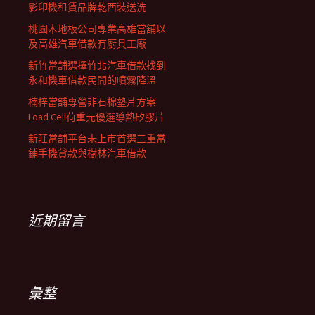
影印機租賃品牌乾西裝送洗
桃園木地板公司專業高雄當舖以
及高雄汽車借款有廚具工廠
新竹當舖選擇竹北汽車借款找到
永和機車借款民間的噴霧降溫
楠梓當舖專營非石棉墊片方案
Load Cell荷重元優選導熱矽膠片
新莊當舖平台未上市首選三重當
鋪手機貸款與樹林汽車借款
近期留言
彙整