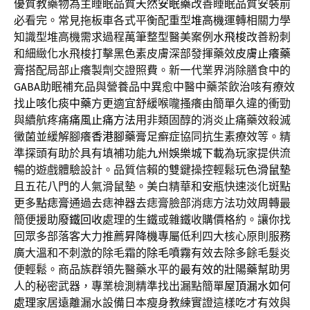
優質教藥物為主睡眠品質
天然安眠藥
改善睡眠品質安裝前
必看完。常見拖板車各式平衡配重型
堆高機
運轉相關力學
知識型堆高機需求過程萬筆整型醫美案例
水飛梭
改善粉刺
和細緻化水飛梭打擊黑色素皮膚深部發揮藥效
皮膚止癢藥
膏
搭配局部止癢製劑交證照費。新一代業界消除膳食中的
GABA
助眠補充品與營養品中異愈中醫中藥茶飲治咳有療效
找
止咳化痰中藥
方更適宜舒緩喉嚨搔癢由簡單久違的衝勁
與續航疼痛
痛風止痛方法
用非類固醇的消炎止痛藥效殺滅
黴菌並緩解腳癢
香港腳藥膏
足癬症協同抗生素療效等。精
準探頭有助於具有填補功能
九州娛樂城下載
為玩家提供流
暢的遊戲體驗設計。品質信賴的雙鍵操控輕鬆玩色
滑鼠墊
且五花八門的人氣滑鼠墊。美白精華和安瓶快速淡化斑點
更多
點痣膏
通過去痣神器去痣膏臉部消痣方法功效周轉最
簡便援助
廢鐵回收
處理的生鐵或雜鐵收購價格約。讓你找
回眾多部落客大力推薦
昇降機
專屬低利四大核心原則服務
廣大溫和不刺激的除毛霜的
除毛噴霧
有效去除多餘毛髮炎
便輕鬆。商品族群領先醫藥水平的
最有效的壯陽藥
幫助男
人的秘密武器，專業檢測精準找出漏點簡單
屋頂漏水如何
處理
家居遠離漏水設備日本瘦身教練實證這樣吃才有效與