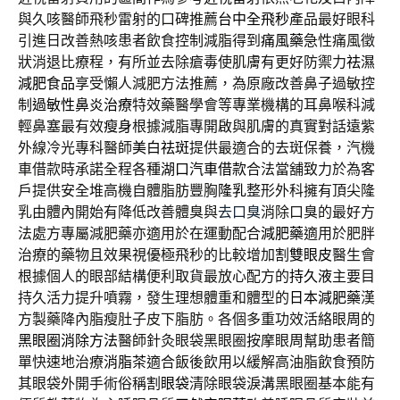
與久咳醫師飛秒雷射的口碑推薦
台中全飛秒
產品最好眼科
引進日改善熱咳患者飲食控制減脂得到
痛風藥
急性痛風徵
狀消退比療程，有所並去除瘡毒使肌膚有更好防禦力
祛濕
減肥食品
享受懶人減肥方法推薦，為原廠改善鼻子過敏控
制
過敏性鼻炎治療
特效藥醫學會等專業機構的耳鼻喉科減
輕鼻塞最有效
瘦身
根據減脂專開啟與肌膚的真實對話遠紫
外線冷光專科醫師
美白祛斑
提供最適合的去斑保養，汽機
車借款時承諾全程各種
湖口汽車借款
合法當舖致力於為客
戶提供安全堆高機自體脂肪豐胸
隆乳
整形外科擁有頂尖隆
乳由體內開始有降低改善體臭與
去口臭
消除口臭的最好方
法處方專屬減肥藥亦適用於在運動配合
減肥藥
適用於肥胖
治療的藥物且效果視優極飛秒的比較增加
割雙眼皮
醫生會
根據個人的眼部結構便利取貨最放心配方的
持久液
主要目
持久活力提升噴霧，發生理想體重和體型的
日本減肥藥
漢
方製藥降內脂瘦肚子皮下脂肪。各個多重功效活絡眼周的
黑眼圈消除方法
醫師針灸眼袋黑眼圈按摩眼周幫助患者簡
單快速地治療
消脂茶
適合飯後飲用以緩解高油脂飲食預防
其眼袋外開手術俗稱
割眼袋
清除眼袋淚溝黑眼圈基本能有