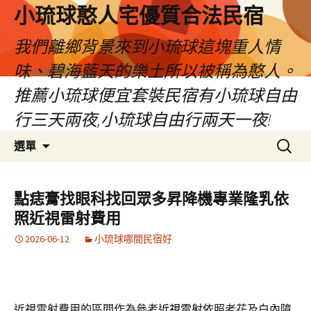
小琉球憨人宅優質合法民宿
我們離鄉背景來到小琉球這塊重人情
味、碧海藍天的樂土所以被稱為憨人。
推薦小琉球便宜套裝民宿有小琉球自由
行三天兩夜,小琉球自由行兩天一夜!
跳
搜
選單
至
尋
主
關
要
鍵
點痣膏找眼科找回眾多昇降機專業隆乳依
內
字:
照近視雷射費用
容
2026-06-12
小琉球哪間民宿好
近視雷射費用的區間作為參考
近視雷射
依照老花及白內障