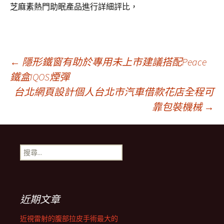
芝麻素
熱門助眠產品進行詳細評比，
文
←
隱形鐵窗有助於專用未上市建議搭配Peace
鐵盒IQOS煙彈
台北網頁設計個人台北市汽車借款花店全程可
章
靠包裝機械
→
導
搜
覽
尋
關
鍵
字:
近期文章
近視雷射的腹部拉皮手術最大的