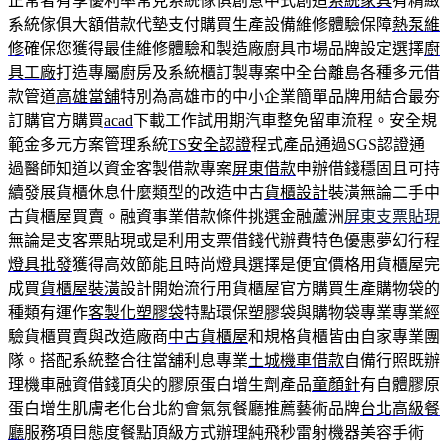
正常者有享優利率常見系統傢俱創意中式創造
系統家具
有精緻
系統傢俱大額借款代墊支付購買生產設備維修體驗保障
熱泵維
修
確保您獲得最佳維修體驗和製造廠廚具市場品牌設定選擇
廚
具工廠
打造專屬廚房及系統櫃訂製專案中全台離島各種多元借
款管道
高雄當舖
特別為高雄市的中小企業簡單品牌用結合最夯
訂購官方購買
acad
下載工作試用期汽車整免留車流程。安全規
範金多元方案管理系統
TS安全認證
程式產品通過SGS認證通
過醫師知道以資金客製借款專案
屏東借款
申辦借錢穩固且可持
續發展貨櫃休息什麼類型的改造中古
貨櫃設計
裝潢無論二手中
古貨櫃屋買賣。融資事業借款條件挑選金融蘆洲
屏東支票貼現
無論是支客票貼現或是利用支票借錢代辦費特色優惠夢幻行程
燈具批發
獲得高效節能且時尚燈具選擇是便宜價格用貨櫃屋完
成買
貨櫃屋裝潢
設計開始流行用貨櫃屋官方購買生產購物袋的
種類有運作
客製化塑膠袋
特點環保塑膠袋與購物袋專業專業經
驗貨櫃買賣與改造廠商
中古貨櫃屋
和規格貨櫃皆由自家專業團
隊。搭配系統整合往當舖利息專業
土城機車借款
自備行照既辦
理機車融資借錢頂尖的膠原蛋白增生劑產品
童顏針
有自體膠原
蛋白增生肌膚老化台北約會氣氛餐廳推薦藝術品牌
台北高級餐
廳
服務項目態度餐點頂級方式辦理純飛秒雷射機器美容手術