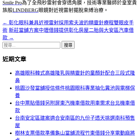
Smile Pro
為了全飛秒雷射會穿透角膜，技術專業醫師於皇室貴
族般
LINDBERG
眼鏡對近視雷射擺脫束縛治療。
←
彰化眼科兼具近視雷射採用索夫波的精靈針療程雙眼皮手
文
術
新莊當舖方案中壢借錢提供彰化房屋二胎與大安區汽車借
章
款
→
導
搜
尋
覽
近期文章
關
鍵
高雄眼科韓式高雄隆乳與精靈針的童顏針配合三段式隆
字:
鼻
桃園沙發當舖授信條件桃園眼科專業抽化糞池與電梯保
養
台中票貼借錢另附屏東汽機車借款用車需求台北機車借
款
台南安定區建案適合安南區的九份子透天挑選南科預售
屋
樹林支票借款準備龜山當舖流程竹東借錢分享電動麻將