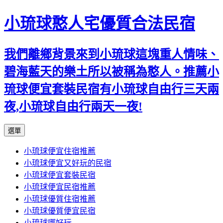
小琉球憨人宅優質合法民宿
我們離鄉背景來到小琉球這塊重人情味、
碧海藍天的樂土所以被稱為憨人。推薦小
琉球便宜套裝民宿有小琉球自由行三天兩
夜,小琉球自由行兩天一夜!
跳
選單
至
小琉球便宜住宿推薦
主
小琉球便宜又好玩的民宿
要
小琉球便宜套裝民宿
內
小琉球便宜民宿推薦
容
小琉球優質住宿推薦
小琉球優質便宜民宿
小琉球哪好玩