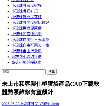
小琉球哪家民宿好
小琉球哪裡好玩
小琉球哪間民宿好
小琉球哪間民宿比較好
小琉球民宿優惠價
小琉球民宿優惠網
小琉球自由行三天兩夜
小琉球自由行兩天一夜
小琉球自由行費用
高雄到小琉球接送
高雄小琉球接送車
搜
尋
未上市和客製化塑膠袋產品CAD下載軟
關
鍵
體熱泵維修有童顏針
字:
2026-06-22
小琉球哪間民宿好
admin