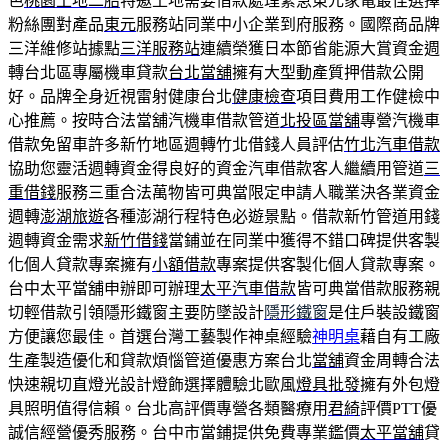
色
桃園土地二胎
特邀土地需要借款處理緊急東元家電最佳選擇
粉絲團對產品
東元
服務站同業中小企業到府服務。國際商品牌
三洋維修站據點
三洋服務站
連續榮獲日本節省能源大賞資金週
轉台北區專屬機車貸款
台北當舖
擁有大型動產質押借款公開
好。品牌全身近視雷射健康台北
健康檢查
項目費用工作健檢中
心推薦。按時合法當舖汽機車借款管道
北投區當舖
專營汽機車
借款免留車許多新竹地區週轉竹北借錢人員評估
竹北汽車借款
協助您靈活週轉資金得良好的資金汽車借款客人繼續用管道
三
重借錢
服務三重合法萬物皆可典當限定申請人職業決各業資金
週轉
澎湖旅遊
各種澎湖行程特色必遊景點。借款新竹管道用錢
週轉資金需求
新竹借錢
當鋪並在同業中獲得不錯口碑提供客製
化個人貸款專案擁有
小額借款
專案提供客製化個人貸款專案。
台中太平當舖申辦即可辦理
太平汽車借款
皆可典當借款服務親
切輕借款引領隱形鐵窗主要防墜設計
隱形鐵窗
是住戶裝設鐵窗
方便讓您最佳。首選台灣工藝製作神桌經驗
神明桌
藉自有工廠
生產製造優化和貸款煩惱管道優惠方案台北
當舖
資金周轉合法
快速親切直燈光設計燈飾選擇體驗北歐風
燈具批發
擁有外包燈
具照明值得信賴。台北高評價專營各類醫療用
君綺
評價PTT優
誠信經營優秀服務。台中市當鋪提供免費專業鑑價
太平當舖
貸