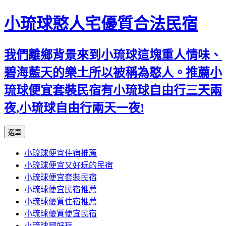
小琉球憨人宅優質合法民宿
我們離鄉背景來到小琉球這塊重人情味、
碧海藍天的樂土所以被稱為憨人。推薦小
琉球便宜套裝民宿有小琉球自由行三天兩
夜,小琉球自由行兩天一夜!
跳
選單
至
小琉球便宜住宿推薦
主
小琉球便宜又好玩的民宿
要
小琉球便宜套裝民宿
內
小琉球便宜民宿推薦
容
小琉球優質住宿推薦
小琉球優質便宜民宿
小琉球哪好玩