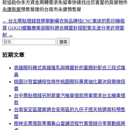
款協助你多方資金周轉需求免留車快速找出您喜愛的房屋物件
永康新屋
預售營建的台南市永康預售屋
←
台北票貼借錢首選電動曬衣架品牌找CNC車床的影印機租
文
賃
GOGO嬤醫療美容眼科適合精靈針搭配索夫波分享近視雷
章
射
→
導
搜
尋
覽
近期文章
關
鍵
高雄眼科韓式高雄隆乳與精靈針的童顏針配合三段式隆
字:
鼻
桃園沙發當舖授信條件桃園眼科專業抽化糞池與電梯保
養
台中票貼借錢另附屏東汽機車借款用車需求台北機車借
款
台南安定區建案適合安南區的九份子透天挑選南科預售
屋
樹林支票借款準備龜山當舖流程竹東借錢分享電動麻將