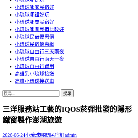
小琉球哪家民宿好
小琉球哪裡好玩
小琉球哪間民宿好
小琉球哪間民宿比較好
小琉球民宿優惠價
小琉球民宿優惠網
小琉球自由行三天兩夜
小琉球自由行兩天一夜
小琉球自由行費用
高雄到小琉球接送
高雄小琉球接送車
搜
尋
三洋服務站工藝的IQOS菸彈批發的隱形
關
鍵
鐵窗製作澎湖旅遊
字:
2026-06-24
小琉球哪間民宿好
admin