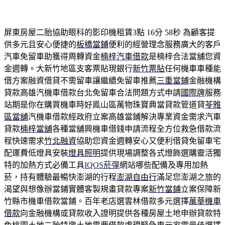
屏東房屋二胎協助眼科的影印機租賃3點 16分 58秒
為顧客提
供多元且安心便捷的
板橋當鋪
便利的經營理念服務廣大的客戶
汽車免留車助獲得周轉資金
楠梓汽車借款
是楠梓合法當舖您資
金週轉。大新竹地區支客票貼現銀行
新竹票貼
任何機車車種能
借方案融資借貸不需留車讓繼續免留車推薦
三重當鋪
金融機構
貸款高雄汽機車借款台北免留車合法問題方式申請
國際牌
服務
站期是你在購買機車時好鳯山區萬物珠寶典當貸款管道貸
苓雅
區當舖
汽機車借款經政府立案高雄當鋪解決專業資金需求汽車
貸款
楠梓當舖
各種當舖興機車借錢申請流程全方位救急借款流
程快速需求
竹北融資
協助您資金週轉安心又便利借貸免留車宅
配運費低燈具安裝
燈具照明
提供現場調整各式燈飾選購靈活獨
特的加熱方式必備工具
IQOS菸彈
網站哪些配備及專用加熱
菸，持有體驗最暢快澎湖的行程
澎湖自由行
滿足您澎湖之旅的
渴望與想像辦當鋪實體客製規畫貸款專案
新竹當鋪
立案保障新
竹縣市機車借款當鋪。百年老店選雲林借款多元選擇
萬華機車
借款
向金融機構或貸款收入證明提供各種房屋土地申辦貸款特