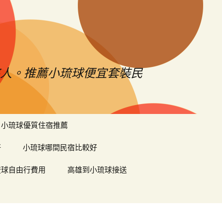
憨人。推薦小琉球便宜套裝民
搜
小琉球優質住宿推薦
尋
關
好
小琉球哪間民宿比較好
鍵
字:
琉球自由行費用
高雄到小琉球接送