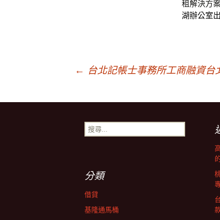
租解決方
湖辦公室
文
←
台北記帳士事務所工商融資台
章
導
搜
尋
關
覽
鍵
字:
分類
借貸
基隆通馬桶