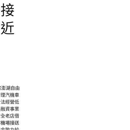
場接
附近
案
澎湖自由
辦理汽機車
合法經營低
展融資事業
安全老店借
案
機場接送
資金致力於