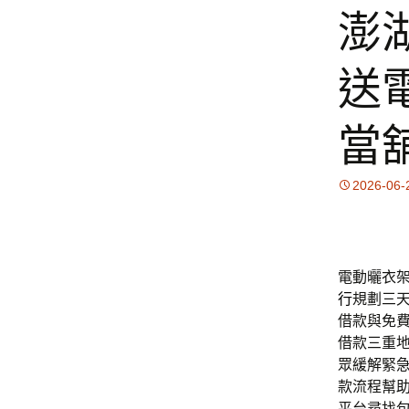
澎
送
當
2026-06-
電動曬衣架
行
規劃三
借款與免
借款三重
眾緩解緊
款流程幫
平台尋找