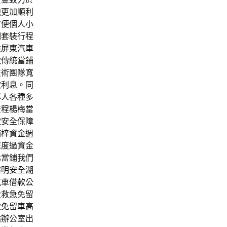
錢更加順利
方便個人小
湖套裝行程
供
屏東汽車
款
傳統當鋪
技術團隊寬
款利息。同
專人各種多
流程
楊梅當
款
安全保障
楠梓資金週
您度過資金
北當鋪我們
透明安全
湖
汽車借款
公
金救急免留
款免留車高
站辦公室出