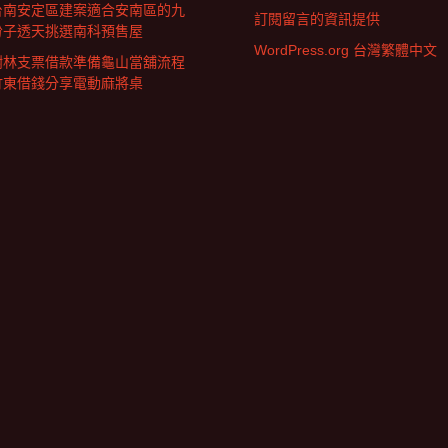
台南安定區建案適合安南區的九
訂閱留言的資訊提供
份子透天挑選南科預售屋
WordPress.org 台灣繁體中文
樹林支票借款準備龜山當舖流程
竹東借錢分享電動麻將桌