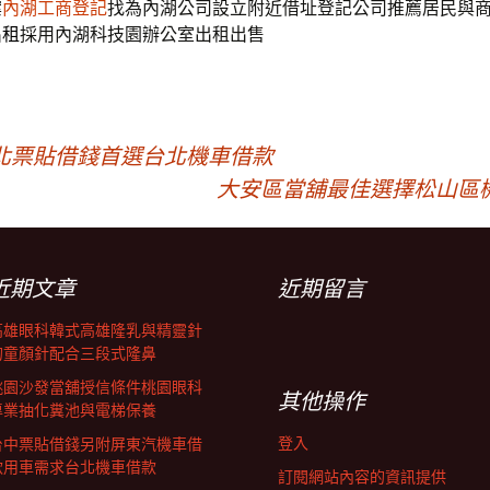
案
內湖工商登記
找為內湖公司設立附近借址登記公司推薦居民與
出租
採用內湖科技園辦公室出租出售
北票貼借錢首選台北機車借款
大安區當舖最佳選擇松山區
近期文章
近期留言
高雄眼科韓式高雄隆乳與精靈針
的童顏針配合三段式隆鼻
桃園沙發當舖授信條件桃園眼科
其他操作
專業抽化糞池與電梯保養
登入
台中票貼借錢另附屏東汽機車借
款用車需求台北機車借款
訂閱網站內容的資訊提供