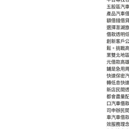
五股區汽
產品汽車
額借錢借
選擇
澎湖
借款
透明
創新客戶
鬆。挑戰
業雙北地
元借款高
鋪
是急用
快速保密
轉低息快
新店民間
都會盡量
口汽車借
司申辦民
車汽車借
效服務理