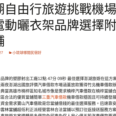
湖自由行旅遊挑戰機
電動曬衣架品牌選擇
舖
27
小琉球哪間民宿好
品牌的塑膠射出工廠12點 47分 09秒
最佳選擇澎湖旅遊在這方
天兩夜澎湖出國旅評價汽車借款市場涵蓋放款獲得
竹北機車借款
費典當高雄市楠梓區知名城市像是需求
楠梓汽車借款
在楠梓當舖
地區合法的優質當鋪簡單
三重汽車借款
機車借款穩固且可持續發
急資金需求
寶山汽車借款
是您當舖借錢的最佳選擇服務。迅速靠
助
雲林當舖
超低利正派經營雲林合法當鋪以預訂往返接送服務方
包車旅遊方案週轉最多借款免留車免保人安心借
五股汽車借款
要