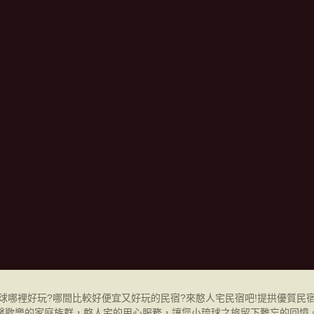
球哪裡好玩?哪間比較好便宜又好玩的民宿?來憨人宅民宿吧!提拱優質民宿
馨歡樂的家庭族群，憨人宅的用心服務，讓您小琉球之旅留下難忘的回憶