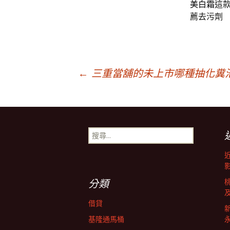
美白霜
這
薦去污劑
文
←
三重當舖的未上市哪種抽化糞
章
導
搜
尋
關
覽
鍵
字:
分類
借貸
基隆通馬桶