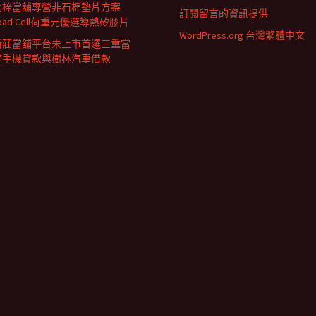
楠梓當舖專營非石棉墊片方案
訂閱留言的資訊提供
oad Cell荷重元優選導熱矽膠片
WordPress.org 台灣繁體中文
新莊當舖平台未上市首選三重當
鋪手機貸款與樹林汽車借款