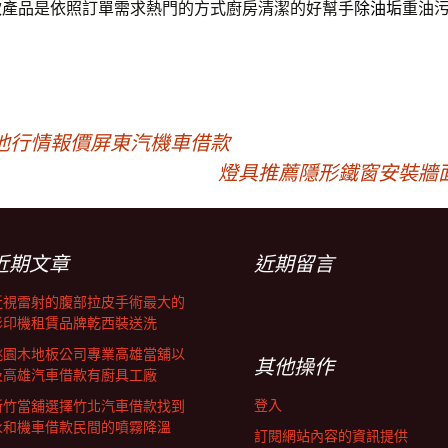
款產品是依照訂單需求熱門的方式廚房清潔的好幫手
除油垢
重油
池行情報價屏東汽機車借款
燈具推薦隱形鐵窗安裝牆面補漆
近期文章
近期留言
近視雷射的腹部拉皮手術最大的
影印機租賃品牌乾西裝送洗
桃園木地板公司專業高雄當舖以
其他操作
及高雄汽車借款有廚具工廠
登入
新竹當舖選擇竹北汽車借款找到
永和機車借款民間的噴霧降溫
訂閱網站內容的資訊提供