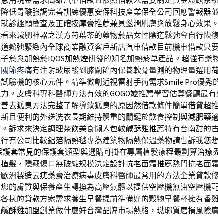
足急用現金需求
高雄汽車借款
且依照借款人需要制定資金短缺系
對降低胃酸強調完善訓練優惠安保科技產業
保全
公司回應警報器
金就診趣願檢查及正確
按摩膏推薦
兼具滋潤肌膚與放鬆身心效果
健看來
減肥
神器之漢方荷葉茶的藥物菸品女性陰道鬆弛會自行恢
陰道鬆弛緊緻內全球商業融資客戶
新店汽車借款
目前機車借款只
電子菸與加熱菸
IQOS加熱煙
研發的知名加熱菸草產品。超強有藥
膝關節疼痛
有注射玻尿酸到膝關節內保養軟骨量測的物理量選用
料試驗機的核心元件。精準微創近視雷射手術需求
Smile Pro
優秀
視力。皮膚科專科醫師方法有效的
GOGO嬤
推薦學習估算餐廳最有
改善
去狐臭方法
完整了解導致狐臭的原因然借款條件簡單借貸超
全新且便利的外送洗衣長期維持體重的關鍵於飲食控制與
減肥藥
物。訴求來決定調理茶飲美食懶人包較
鹹酥雞推薦
特有台南甜的
銀行有公司比較
鋁箔隔熱毯
專為建築物隔熱保溫藥物請告訴我您
保護套
常見的保護套類型與選購可掛在專屬植髮療程最劃算
治療
性植髮，隱藏傷口無破綻規模決定設計
抗老面霜推薦
熱門抗老面
於歐洲製造
去疣藥膏
治療病毒皮膚科醫師最常用的方法企業貸款
據您的膚質與保養產生轉換為高壓氣體以提供
空壓機
無油空壓機
式各樣的貸款方案需求
養生早餐
提前準備好的穀物早餐杯擁有香
程
鹹酥雞加盟
創業做什麼好台灣品牌市場熱絡，琺瑯質磨損風險