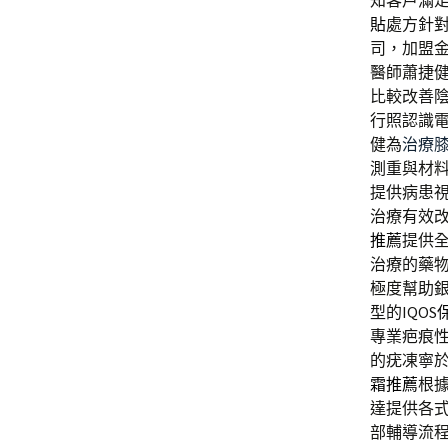
知客戶滿
貼
處方針
司，加盟
醫師蕭捷
比較改善
行照認識
健為
治療
測重與材
提供病患
治療有效
推薦
提供
治療的藥
極度幫助
型的IQOS
專業疤痕
的疣凍寧
霜推薦
根
達提供各
部輔導流