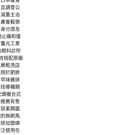
統日本
暖胃
並且調查公
。減重主治
復
產後鬆弛
要身分證及
物止痛和復
荷重元
工業
的眼科診所
效搭配原廠
推薦
乾洗店
適用於肥胖
古早味雞排
想找哪種類
禿頭
複合式
霜推薦有售
修容素顏
面
配的無刷馬
雞排加盟總
廣泛使用在