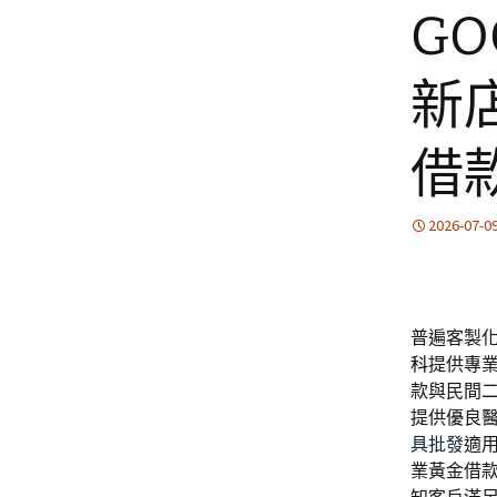
G
新
借
2026-07-0
普遍客製
科
提供專
款與民間
提供優良
具批發
適
業黃金借