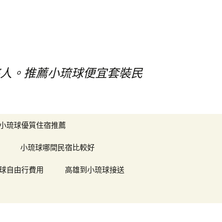
憨人。推薦小琉球便宜套裝民
搜
小琉球優質住宿推薦
尋
關
小琉球哪間民宿比較好
鍵
字:
球自由行費用
高雄到小琉球接送