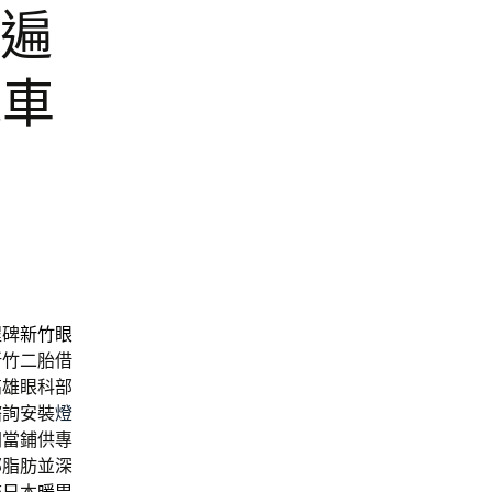
普遍
機車
程碑
新竹眼
新竹二胎借
高雄眼科部
諮詢安裝
燈
間當鋪供專
部脂肪並深