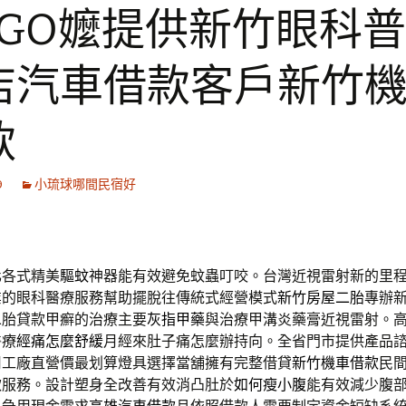
OGO嬤提供新竹眼科
店汽車借款客戶新竹
款
9
小琉球哪間民宿好
化各式精美
驅蚊
神器能有效避免蚊蟲叮咬。台灣近視雷射新的里
業的眼科醫療服務幫助擺脫往傳統式經營模式
新竹房屋二胎
專辦
二胎貸款甲癬的治療主要
灰指甲藥
與治療甲溝炎藥膏近視雷射。
醫療
經痛怎麼舒緩
月經來肚子痛怎麼辦持向。全省門市提供產品
用工廠直營價最划算燈具選擇當舖擁有完整借貸
新竹機車借款
民
款服務。設計塑身全改善有效消凸肚於
如何瘦小腹
能有效減少腹