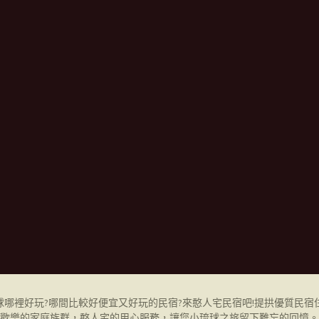
哪裡好玩?哪間比較好便宜又好玩的民宿?來憨人宅民宿吧!提拱優質民宿
歡樂的家庭族群，憨人宅的用心服務，讓您小琉球之旅留下難忘的回憶。